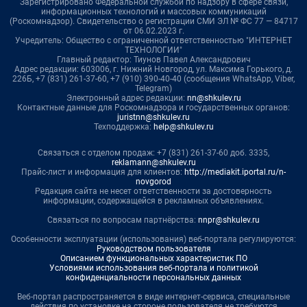
Зарегистрировано Федеральной службой по надзору в сфере связи,
информационных технологий и массовых коммуникаций
(Роскомнадзор). Свидетельство о регистрации СМИ ЭЛ № ФС 77 — 84717
от 06.02.2023 г.
Учредитель: Общество с ограниченной ответственностью "ИНТЕРНЕТ
ТЕХНОЛОГИИ"
Главный редактор: Тиунов Павел Александрович
Адрес редакции: 603006, г. Нижний Новгород, ул. Максима Горького, д.
226Б, +7 (831) 261-37-60, +7 (910) 390-40-40 (сообщения WhatsApp, Viber,
Telegram)
Электронный адрес редакции:
nn@shkulev.ru
Контактные данные для Роскомнадзора и государственных органов:
juristnn@shkulev.ru
Техподдержка:
help@shkulev.ru
Связаться с отделом продаж: +7 (831) 261-37-60 доб. 3335,
reklamann@shkulev.ru
Прайс-лист и информация для клиентов:
http://mediakit.iportal.ru/n-
novgorod
Редакция сайта не несет ответственности за достоверность
информации, содержащейся в рекламных объявлениях.
Связаться по вопросам партнёрства:
nnpr@shkulev.ru
Особенности эксплуатации (использования) веб-портала регулируются:
Руководством пользователя
Описанием функциональных характеристик ПО
Условиями использования веб-портала и политикой
конфиденциальности персональных данных
Веб-портал распространяется в виде интернет-сервиса, специальные
действия по установке на стороне пользователя не требуются