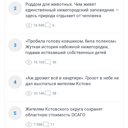
Роддом для животных. Чем живет
2
единственный нижегородский заповедник —
здесь природа отдыхает от человека
16 949
6
«Пробила голову ковшиком, била поленом».
3
Жуткая история набожной нижегородки,
годами истязавшей собственных детей
16 165
36
«Аж дрожит всё в квартире». Грохот в небе не
4
дал выспаться жителям Кстово
10 146
58
Жителям Кстовского округа сохранят
5
областную стоимость ОСАГО
7 598
11