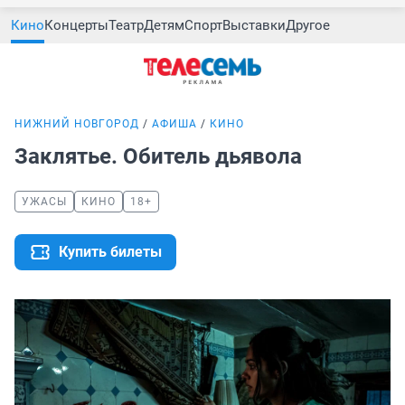
Кино
Концерты
Театр
Детям
Спорт
Выставки
Другое
НИЖНИЙ НОВГОРОД
АФИША
КИНО
Заклятье. Обитель дьявола
УЖАСЫ
КИНО
18+
Купить билеты