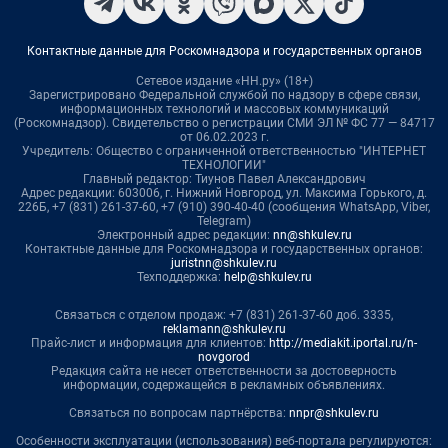
Контактные данные для Роскомнадзора и государственных органов
Сетевое издание «НН.ру» (18+)
Зарегистрировано Федеральной службой по надзору в сфере связи,
информационных технологий и массовых коммуникаций
(Роскомнадзор). Свидетельство о регистрации СМИ ЭЛ № ФС 77 — 84717
от 06.02.2023 г.
Учредитель: Общество с ограниченной ответственностью "ИНТЕРНЕТ
ТЕХНОЛОГИИ"
Главный редактор: Тиунов Павел Александрович
Адрес редакции: 603006, г. Нижний Новгород, ул. Максима Горького, д.
226Б, +7 (831) 261-37-60, +7 (910) 390-40-40 (сообщения WhatsApp, Viber,
Telegram)
Электронный адрес редакции:
nn@shkulev.ru
Контактные данные для Роскомнадзора и государственных органов:
juristnn@shkulev.ru
Техподдержка:
help@shkulev.ru
Связаться с отделом продаж: +7 (831) 261-37-60 доб. 3335,
reklamann@shkulev.ru
Прайс-лист и информация для клиентов:
http://mediakit.iportal.ru/n-
novgorod
Редакция сайта не несет ответственности за достоверность
информации, содержащейся в рекламных объявлениях.
Связаться по вопросам партнёрства:
nnpr@shkulev.ru
Особенности эксплуатации (использования) веб-портала регулируются: