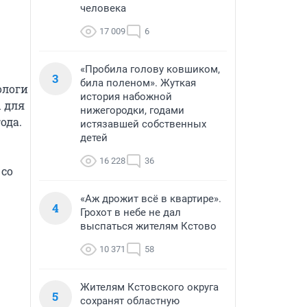
человека
17 009
6
«Пробила голову ковшиком,
3
била поленом». Жуткая
логи 
история набожной
для 
нижегородки, годами
да.

истязавшей собственных
детей
16 228
36
со 
«Аж дрожит всё в квартире».
4
Грохот в небе не дал
выспаться жителям Кстово
10 371
58
Жителям Кстовского округа
5
сохранят областную