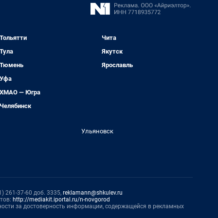
Тольятти
Чита
Тула
Якутск
Тюмень
Ярославль
Уфа
ХМАО — Югра
Челябинск
Ульяновск
) 261-37-60 доб. 3335,
reklamann@shkulev.ru
нтов:
http://mediakit.iportal.ru/n-novgorod
нности за достоверность информации, содержащейся в рекламных