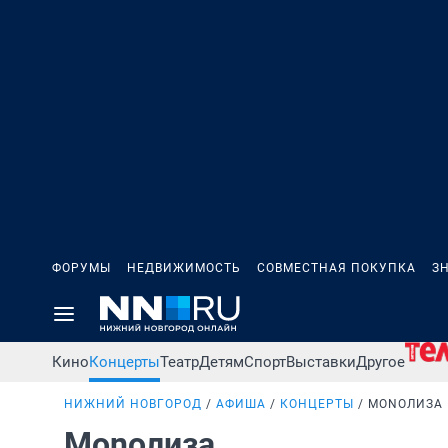
ФОРУМЫ
НЕДВИЖИМОСТЬ
СОВМЕСТНАЯ ПОКУПКА
З
Кино
Концерты
Театр
Детям
Спорт
Выставки
Другое
НИЖНИЙ НОВГОРОД
АФИША
КОНЦЕРТЫ
MONOЛИЗА
Monoлиза