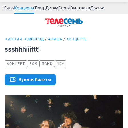
Кино
Концерты
Театр
Детям
Спорт
Выставки
Другое
НИЖНИЙ НОВГОРОД
АФИША
КОНЦЕРТЫ
ssshhhiiittt!
КОНЦЕРТ
РОК
ПАНК
16+
Купить билеты