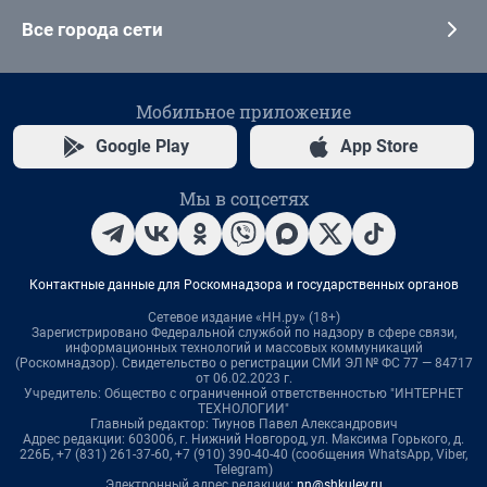
Все города сети
Мобильное приложение
Google Play
App Store
Мы в соцсетях
Контактные данные для Роскомнадзора и государственных органов
Сетевое издание «НН.ру» (18+)
Зарегистрировано Федеральной службой по надзору в сфере связи,
информационных технологий и массовых коммуникаций
(Роскомнадзор). Свидетельство о регистрации СМИ ЭЛ № ФС 77 — 84717
от 06.02.2023 г.
Учредитель: Общество с ограниченной ответственностью "ИНТЕРНЕТ
ТЕХНОЛОГИИ"
Главный редактор: Тиунов Павел Александрович
Адрес редакции: 603006, г. Нижний Новгород, ул. Максима Горького, д.
226Б, +7 (831) 261-37-60, +7 (910) 390-40-40 (сообщения WhatsApp, Viber,
Telegram)
Электронный адрес редакции:
nn@shkulev.ru