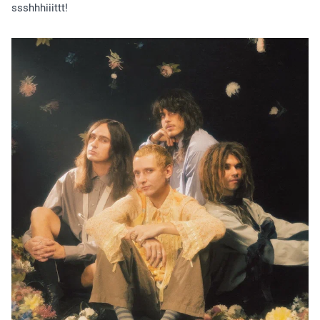
ssshhhiiittt!