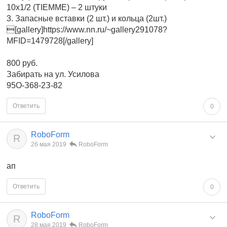
10х1/2 (TIEMME) – 2 штуки
3. Запасные вставки (2 шт.) и кольца (2шт.)
[gallery]https://www.nn.ru/~gallery291078?
MFID=1479728[/gallery]
800 руб.
Забирать на ул. Усилова
95O-З68-2З-82
Ответить
0
RoboForm
R
26 мая 2019
RoboForm
ап
Ответить
0
RoboForm
R
28 мая 2019
RoboForm