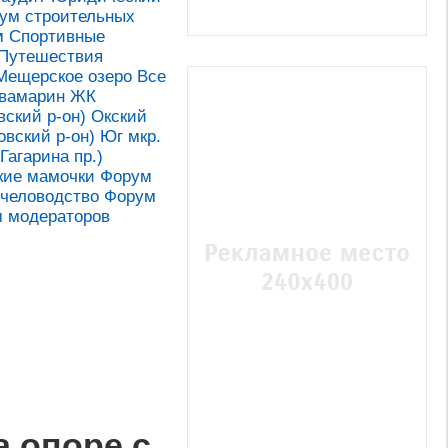
ум строительных
м
Спортивные
Путешествия
Мещерское озеро
Все
вамарин ЖК
ский р-он)
Окский
овский р-он)
Юг мкр.
Гагарина пр.)
кие мамочки
Форум
человодство
Форум
 модераторов
а опоре с