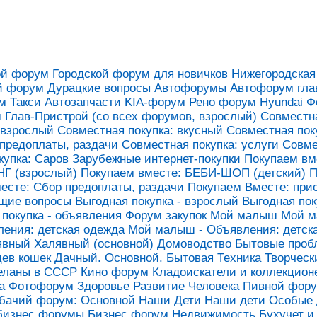
ой форум
Городской форум для новичков
Нижегородская
й форум
Дурацкие вопросы
Автофорумы
Автофорум гла
м
Такси
Автозапчасти
KIA-форум
Рено форум
Hyundai 
м
Глав-Пристрой (со всех форумов, взрослый)
Совместна
 взрослый
Совместная покупка: вкусный
Совместная пок
 предоплаты, раздачи
Совместная покупка: услуги
Совме
купка: Саров
Зарубежные интернет-покупки
Покупаем вм
Г (взрослый)
Покупаем вместе: БЕБИ-ШОП (детский)
П
есте: Сбор предоплаты, раздачи
Покупаем Вместе: при
бщие вопросы
Выгодная покупка - взрослый
Выгодная пок
 покупка - объявления
Форум закупок
Мой малыш
Мой м
ения: детская одежда
Мой малыш - Объявления: детск
явный
Халявный (основной)
Домоводство
Бытовые проб
ев кошек
Дачный. Основной.
Бытовая Техника
Творческ
еланы в СССР
Кино форум
Кладоискатели и коллекцион
а
Фотофорум
Здоровье
Развитие Человека
Пивной фор
бачий форум: Основной
Наши Дети
Наши дети
Особые 
бизнес форумы
Бизнес форум
Недвижимость
Бухучет и