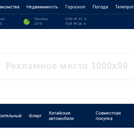
акомства
Недвижимость
Гороскоп
Погода
Телепро
час
Пробки
USD
81.41
°C
2
/10
EUR
94.06
Китайские
Совместная
оительный
Флирт
автомобили
покупка