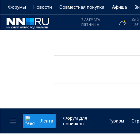
Форумы
Новости
Совместная покупка
Афиша
Зн
7 АВГУСТА
Сей
ПЯТНИЦА
+26
Форум для
Лента
Туризм
Стр
новичков