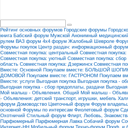
Рейтинг основных форумов
Городские форумы
Городск
книга
Бабский форум
Мужской
Анонимный медицински
рулем
ВАЗ форум
4х4 форум
Жалобный
Шевроле Фору
Форумы покупок
Центр раздач: информационный фору
Совместная покупка: центральный
Совместная покупка:
Совместная покупка: уютный
Совместная покупка: сбор
область
Совместная покупка: Дзержинск
Совместная по
Вместе: Основной
Покупаем вместе: БОЛЬШОЙ ШОПИН
ДОМОВОЙ
Покупаем вместе: ГАСТРОНОМ
Покупаем вм
Вместе: услуги
Выгодная покупка
Выгодная покупка - о
Выгодная покупка - сбор предоплаты, раздачи
Выгодная
Мой малыш - Объявления. Общий
Мой малыш - Объявл
- Объявления: детский транспорт, игрушки, мебель
Хал
форум
Домоводство
Цветочный форум
Форум владельц
основной
Форумы по интересам
Фиолетовый форум
Сд
Охотничий
Стильный форум
Флирт, Любовь, Знакомств
Парфюмерный
Парфюмерная Лавка
Собачий форум
Со
Интернет-НН
Мобильный форум
Техно-форум
Проф. и 