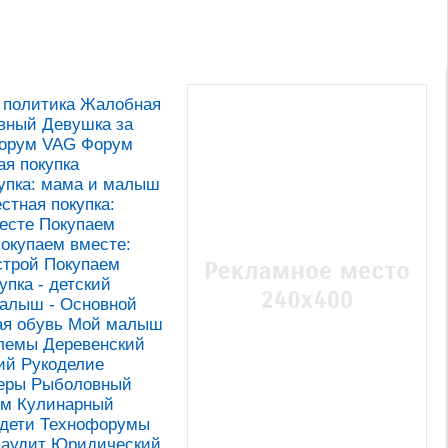
 политика
Жалобная
вный
Девушка за
Форум
VAG Форум
я покупка
упка: мама и малыш
стная покупка:
есте
Покупаем
окупаем вместе:
строй
Покупаем
упка - детский
алыш - Основной
ая обувь
Мой малыш
лемы
Деревенский
ий
Рукоделие
еры
Рыболовный
ум
Кулинарный
дети
Технофорумы
 аудит
Юридический