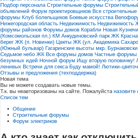
Подбор персонала
Строительные форумы
Строительны
объявлений
Форум проектировщиков
Все строительны
форумы
Клуб болельщиков
Боевые искусства
Велофору
Нижегородская область
Недвижимость
Недвижимость
форумы районов
Форумы домов
Корабли
Новая Кузнеч
(Комсомольская пл.)
КМ Анкудиновский парк ЖК
Красна
берег ЖК (п. Новинки)
Цветы ЖК (ул. Академика Сахаро
(Южный бульвар)
Гагаринские высоты мкр.
Бурнаковски
Седьмое небо ЖК
Все форумы домов
Частные форумы
безумных идей
Ночной форум
Ищу вторую половинку!
ленивых
Встречи для секса
Буду мамой!
Лютики-цветоч
Отзывы и предложения (техподдержка)
Новая тема
Вы не можете создавать новые темы.
Т.к. вы неавторизованы на сайте. Пожалуйста
назовите 
Список тем
Общение
Строительные форумы
Форум электриков
А кто знает как отключить