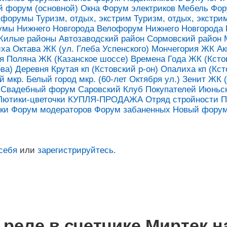
й форум (основной)
Окна
Форум электриков
Мебель
Фор
е форумы
Туризм, отдых, экстрим
Туризм, отдых, экстри
мы Нижнего Новгорода
Велофорум Нижнего Новгорода
Жилые районы
Автозаводский район
Сормовский район
иха
Октава ЖК (ул. Глеба Успенского)
Мончегория ЖК
Ак
я Поляна ЖК (Казанское шоссе)
Времена Года ЖК (Кстов
ва)
Деревня Крутая кп (Кстовский р-он)
Опалиха кп (Кст
й мкр.
Белый город мкр. (60-лет Октября ул.)
Зенит ЖК (
Свадебный форум
Саровский Клуб Покупателей
Июньс
Лютики-цветочки КУПЛЯ-ПРОДАЖА
Отряд стройности
П
ки
Форум модераторов
Форум забаненных
Новый форум
себя
или
зарегистрируйтесь
.
 реле в счетчике Миртек н