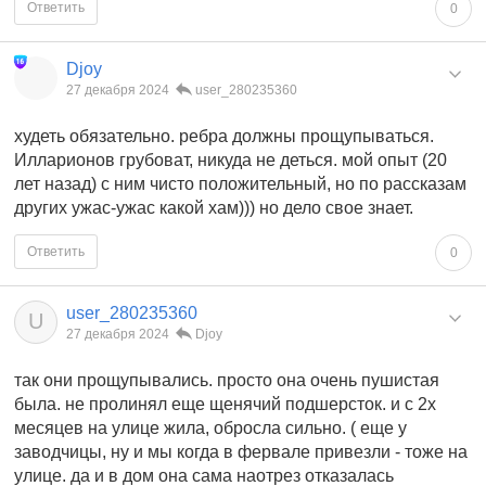
Ответить
0
Djoy
27 декабря 2024
user_280235360
худеть обязательно. ребра должны прощупываться.
Илларионов грубоват, никуда не деться. мой опыт (20
лет назад) с ним чисто положительный, но по рассказам
других ужас-ужас какой хам))) но дело свое знает.
Ответить
0
user_280235360
U
27 декабря 2024
Djoy
так они прощупывались. просто она очень пушистая
была. не пролинял еще щенячий подшерсток. и с 2х
месяцев на улице жила, обросла сильно. ( еще у
заводчицы, ну и мы когда в фервале привезли - тоже на
улице. да и в дом она сама наотрез отказалась