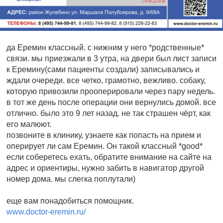
да Еремин классный. с нижним у него *родственные*
связи. мы приезжали в 3 утра, на двери был лист записи
к Еремину(сами пациенты создали) записывались и
ждали очереди. все четко, грамотно, вежливо. собаку,
которую привозили прооперировали через пару недель.
в тот же день после операции они вернулись домой. все
отлично. было это 9 лет назад. не так страшен чёрт, как
его малюют.
позвоните в клинику, узнаете как попасть на прием и
оперирует ли сам Еремин. Он такой классный *good*
если соберетесь ехать, обратите внимание на сайте на
адрес и ориентиры, нужно забить в навигатор другой
номер дома. мы слегка поплутали)
еще вам понадобиться помощник.
www.doctor-eremin.ru/