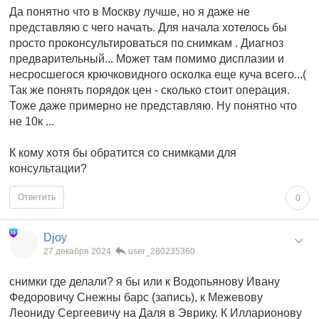
Да понятно что в Москву лучше, но я даже не
представляю с чего начать. Для начала хотелось бы
просто проконсультироваться по снимкам . Диагноз
предварительный... Может там помимо дисплазии и
несросшегося крючковидного осколка еще куча всего...(
Так же понять порядок цен - сколько стоит операция.
Тоже даже примерно не представляю. Ну понятно что
не 10к ...
К кому хотя бы обратится со снимками для
консультации?
Ответить
0
Djoy
27 декабря 2024
user_280235360
снимки где делали? я бы или к Водопьянову Ивану
Федоровичу Снежны барс (запись), к Межевову
Леониду Сергеевичу на Даля в Эврику. К Илларионову