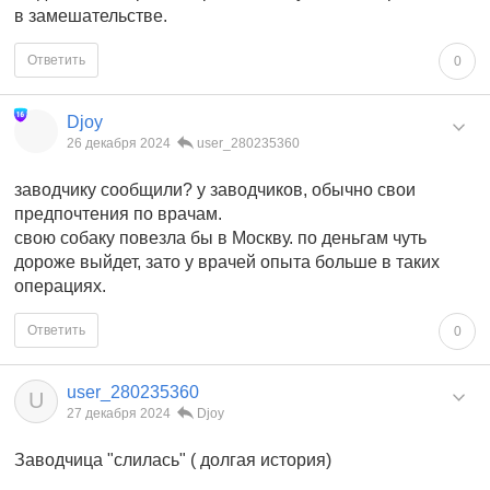
в замешательстве.
Ответить
0
Djoy
26 декабря 2024
user_280235360
заводчику сообщили? у заводчиков, обычно свои
предпочтения по врачам.
свою собаку повезла бы в Москву. по деньгам чуть
дороже выйдет, зато у врачей опыта больше в таких
операциях.
Ответить
0
user_280235360
U
27 декабря 2024
Djoy
Заводчица "слилась" ( долгая история)