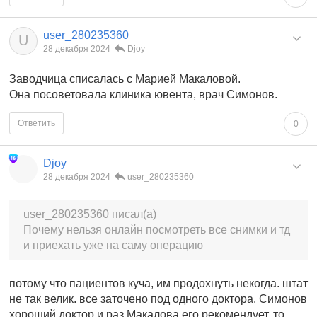
user_280235360
U
28 декабря 2024
Djoy
Заводчица списалась с Марией Макаловой.
Она посоветовала клиника ювента, врач Симонов.
Ответить
0
Djoy
28 декабря 2024
user_280235360
user_280235360 писал(а)
Почему нельзя онлайн посмотреть все снимки и тд
и приехать уже на саму операцию
потому что пациентов куча, им продохнуть некогда. штат
не так велик. все заточено под одного доктора. Симонов
хороший доктор и раз Макалова его рекомендует, то