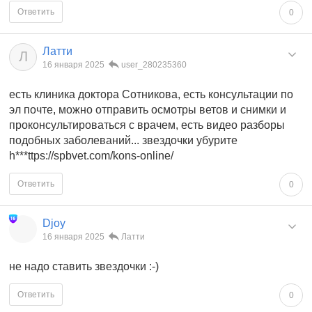
Ответить
0
Латти
Л
16 января 2025
user_280235360
есть клиника доктора Сотникова, есть консультации по
эл почте, можно отправить осмотры ветов и снимки и
проконсультироваться с врачем, есть видео разборы
подобных заболеваний... звездочки убурите
h***ttps://spbvet.com/kons-online/
Ответить
0
Djoy
16 января 2025
Латти
не надо ставить звездочки :-)
Ответить
0