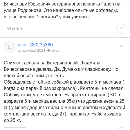
Вячеславу Юрьевичу ветеринарная клиника Гален на
улице Родионова. Это наиболее опытные ортопеды.
все нынешние *светилы* у них учились.
Ответить
0
user_280235360
U
27 декабря 2024
Djoy
Снимки сделали на Ветеринарной. Людмила
Вячеславовна делала. Да. Думаю к Илларионову. Но
плохой опыт с ним уже есть.
Обращались с той же собакой в возрасте 5ти месяцев (
Когда она первый раз захромала) . Рентгены не сделал.
Собаку толком не смотрел . Наорал что жирная ( КО в
возрасте 5ти месяца весила 35кг) что должна весить 25
кг ( у меня дворняга сильно меньше ростом и худоватой
комплекции весила тогда 27) , прописал Найс и худеть
до 25 кг.