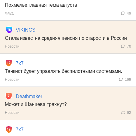
Похмелье,главная тема августа
Флуд
49
VIKINGS
Стала известна средняя пенсия по старости в России
Новости
70
7x7
Танкист будет управлять беспилотными системами.
Новости
169
Deathmaker
Может и Шанцева тряхнут?
Новости
62
7x7