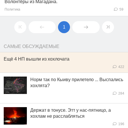
Волонтёры из Магадана.
Политика
59
1
САМЫЕ ОБСУЖДАЕМЫЕ
Ещё 4 НП вышли из хохлочата
422
Норм так по Кыиву прилетело ... Выспались
хохлята?
284
Держат в тонусе. Этт у нас-пятницо, а
хохлам не расслабляться
196