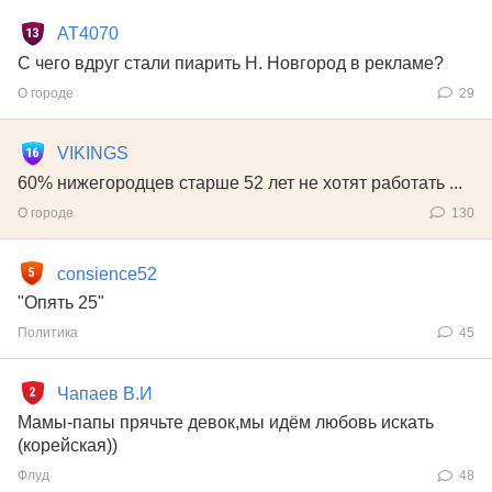
AT4070
С чего вдруг стали пиарить Н. Новгород в рекламе?
О городе
29
VIKINGS
60% нижегородцев старше 52 лет не хотят работать ...
О городе
130
consience52
"Опять 25"
Политика
45
Чапаев В.И
Мамы-папы прячьте девок,мы идём любовь искать
(корейская))
Флуд
48