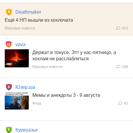
Deathmaker
Ещё 4 НП вышли из хохлочата
Мировые новости
422
vava
Держат в тонусе. Этт у нас-пятницо, а
хохлам не расслабляться
Мировые новости
196
Юзер.ша
Мемы и анекдоты 3 - 9 августа
Флуд
81
Курвуазье