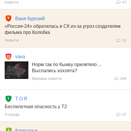
Новости
47
Ваня Курский
«Россия-24» обратилась в СК из-за угроз создателям
фильма про Колобка
Новости
31
vava
Норм так по Кыиву прилетело ...
Выспались хохлята?
Мировые новости
284
T O R
Беспилотная опасность у Т2
О городе
27
Курвуазье