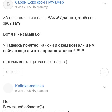
барон Еско фон Путкамер
Б
9 мая 2005
Mammy
>А позравляю я и нас с ВАми! Для того, чтобы не
забывать!
Вот я и не забываю :
>Надеюсь понятно, как они и с кем воевали
и им
сейчас еще льготы предоставляют!!!!!!!!
(восемь восклицательных знаков.)
Ответить
0
Kalinka-malinka
9 мая 2005
diamant
Нет.
В смежной области:)))