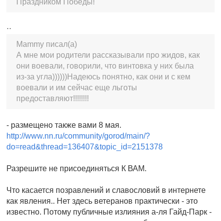
Праздником Победы!
··
Mammy писал(а)
А мне мои родители рассказывали про жидов, как
они воевали, говорили, что винтовка у них была
из-за угла))))))Надеюсь понятно, как они и с кем
воевали и им сейчас еще льготы
предоставляют!!!!!!!!
- размещено также вами 8 мая.
http://www.nn.ru/community/gorod/main/?
do=read&thread=136407&topic_id=2151378
Разрешите не присоединяться К ВАМ.
Что касается позравлений и славословий в интернете
как явления.. Нет здесь ветеранов практически - это
известно. Потому публичные излияния а-ля Гайд-Парк -