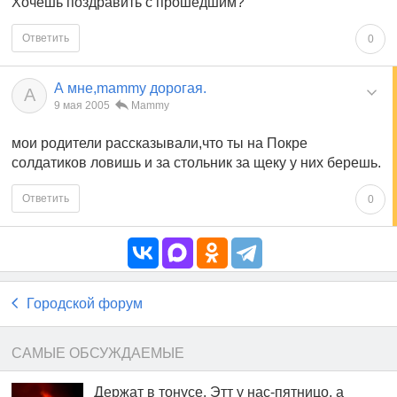
Хочешь поздравить с прошедшим?
Ответить
0
А мне,mammy дорогая.
А
9 мая 2005
Mammy
мои родители рассказывали,что ты на Покре
солдатиков ловишь и за стольник за щеку у них берешь.
Ответить
0
Городской форум
САМЫЕ ОБСУЖДАЕМЫЕ
Держат в тонусе. Этт у нас-пятницо, а