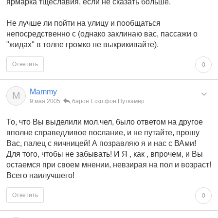
ярмарка тщеславия, если не сказать больше.
Не лучше ли пойти на улицу и пообщаться
непосредственно с (однако заклинаю вас, пассажи о
"жидах" в толпе громко не выкрикивайте).
Ответить
0
Mammy
M
9 мая 2005
барон Еско фон Путкамер
То, что Вы выделили мол.чел, было ответом на другое
вполне справедливое послание, и не путайте, прошу
Вас, палец с яичницей! А позравляю я и нас с ВАми!
Для того, чтобы не забывать! И Я , как , впрочем, и Вы
остаемся при своем мнении, невзирая на пол и возраст!
Всего наилучшего!
Ответить
0