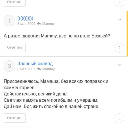
Ответить
0
((((())))))
(
8 мая 2005
Mammy
А разве, дорогая Mammy, все не по воле Божьей?
Ответить
0
Злобный окавод
З
8 мая 2005
Mammy
Присоединяюсь, Мамаша, без всяких поправок и
комментариев.
Действительно, великий день!
Светлая память всем погибшим и умершим.
Дай нам, Бог, жить спокойно в нашей стране.
Ответить
0