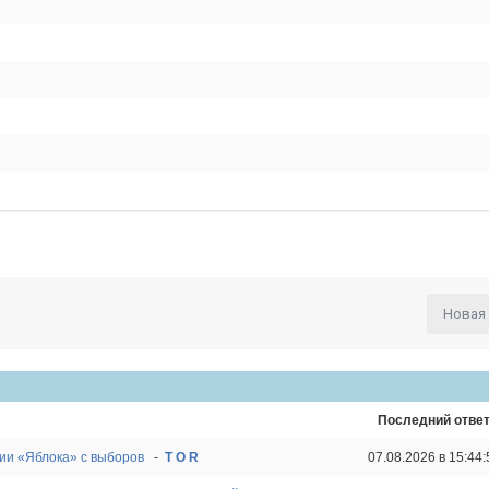
Новая
Последний отве
тии «Яблока» с выборов
-
T O R
07.08.2026 в 15:44: