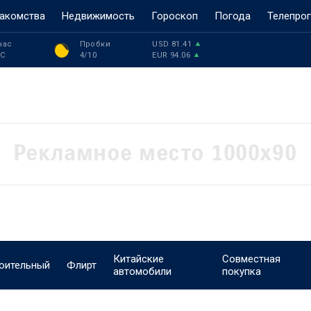
акомства
Недвижимость
Гороскоп
Погода
Телепро
час
Пробки
USD
81.41
°C
4
/10
EUR
94.06
Китайские
Совместная
оительный
Флирт
автомобили
покупка