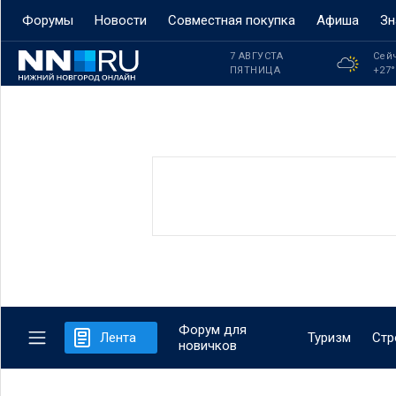
Форумы
Новости
Совместная покупка
Афиша
Зн
7 АВГУСТА
Сей
ПЯТНИЦА
+27
Форум для
Лента
Туризм
Стр
новичков