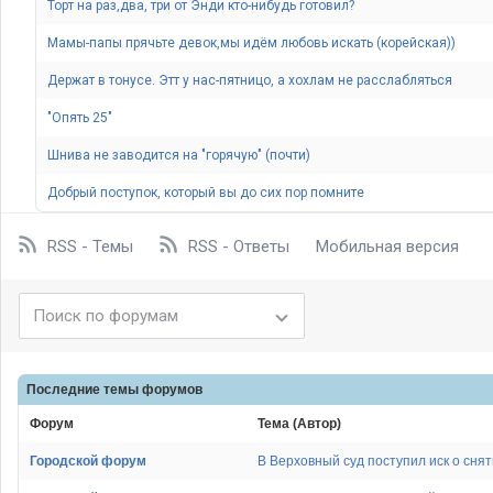
Торт на раз,два, три от Энди кто-нибудь готовил
Мамы-папы прячьте девок,мы идём любовь искать (корейская))
Держат в тонусе. Этт у нас-пятницо, а хохлам не расслабляться
"Опять 25"
Шнива не заводится на "горячую" (почти)
Добрый поступок, который вы до сих пор помните
RSS - Темы
RSS - Ответы
Мобильная версия
Последние темы
форумов
Форум
Тема (Автор)
Городской форум
В Верховный суд поступил иск о сня