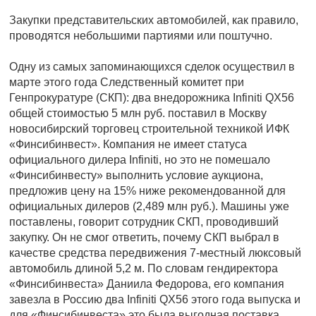
Закупки представительских автомобилей, как правило,
проводятся небольшими партиями или поштучно.
Одну из самых запоминающихся сделок осуществил в
марте этого года Следственный комитет при
Генпрокуратуре (СКП): два внедорожника Infiniti QX56
общей стоимостью 5 млн руб. поставил в Москву
новосибирский торговец строительной техникой ИФК
«Финсибинвест». Компания не имеет статуса
официального дилера Infiniti, но это не помешало
«Финсибинвесту» выполнить условие аукциона,
предложив цену на 15% ниже рекомендованной для
официальных дилеров (2,489 млн руб.). Машины уже
поставлены, говорит сотрудник СКП, проводивший
закупку. Он не смог ответить, почему СКП выбрал в
качестве средства передвижения 7-местный люксовый
автомобиль длиной 5,2 м. По словам гендиректора
«Финсибинвеста» Даниила Федорова, его компания
завезла в Россию два Infiniti QX56 этого года выпуска и
для «Финсибинвеста» это была выгодная поставка.