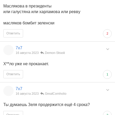
Маслякова в президенты
или галустяна или харламова или ревву
масляков бомбит зеленски
Ответить
2
7x7
16 августа 2023
Demon-Strasti
Х**ло уже не проканает.
Ответить
1
7x7
16 августа 2023
GreatCornholio
Ты думаешь Зеля продержится ещё 4 срока?
Ответить