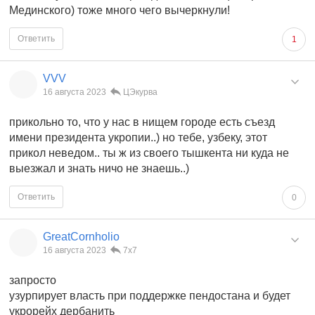
Мединского) тоже много чего вычеркнули!
Ответить
1
VVV
16 августа 2023
ЦЭкурва
прикольно то, что у нас в нищем городе есть съезд
имени президента укропии..) но тебе, узбеку, этот
прикол неведом.. ты ж из своего тышкента ни куда не
выезжал и знать ничо не знаешь..)
Ответить
0
GreatCornholio
16 августа 2023
7x7
запросто
узурпирует власть при поддержке пендостана и будет
укрорейх дербанить