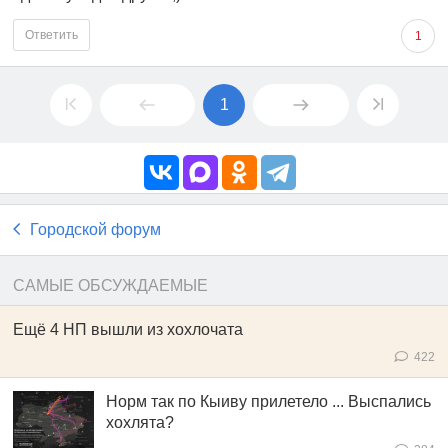
Ответить
1
1
Городской форум
САМЫЕ ОБСУЖДАЕМЫЕ
Ещё 4 НП вышли из хохлочата
422
Норм так по Кыиву прилетело ... Выспались
хохлята?