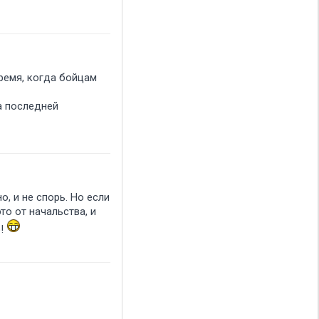
ремя, когда бойцам
за последней
о, и не спорь. Но если
то от начальства, и
о!