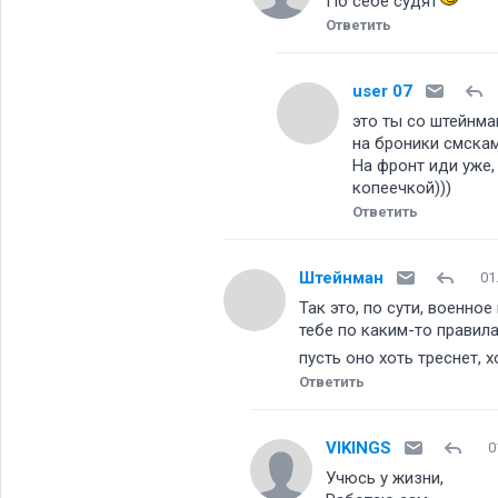
По себе судят
Ответить
user 07
это ты со штейнма
на броники смскам
На фронт иди уже,
копеечкой)))
Ответить
Штейнман
01
Так это, по сути, военное
тебе по каким-то правила
пусть оно хоть треснет,
Ответить
VIKINGS
0
Учюсь у жизни,