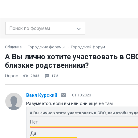
Общение
Городские форумы
Городской форум
А Вы лично хотите участвовать в СВО
близкие родственники
Опрос
2988
172
Ваня Курский
01.10.2023
Разумеется, если вы или они ещё не там.
А Вы лично хотите участвовать в СВО, или чтобы ту
Нет
Да