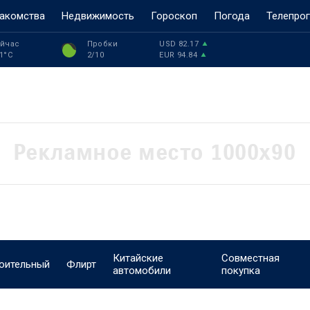
акомства
Недвижимость
Гороскоп
Погода
Телепро
йчас
Пробки
USD
82.17
1
°C
2
/10
EUR
94.84
Китайские
Совместная
оительный
Флирт
автомобили
покупка