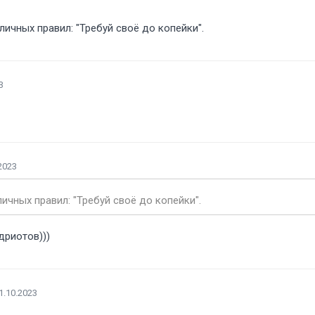
личных правил: "Требуй своё до копейки".
3
2023
личных правил: "Требуй своё до копейки".
дриотов)))
1.10.2023