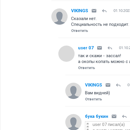
VIKINGS
01.10.202
Сказали нет.
Специальность не подходит.
Ответить
user 07
01.10.
так и скажи - зассал!
а окопы копать можно с
Ответить
VIKINGS
0
Вам видней)
Ответить
бука букин
user 07 писал(а)