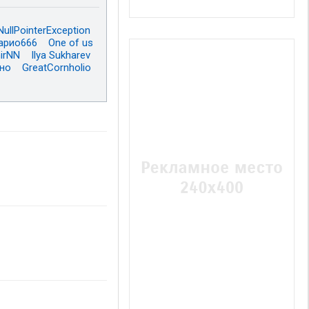
NullPointerException
арио666
One of us
irNN
Ilya Sukharev
но
GreatCornholio