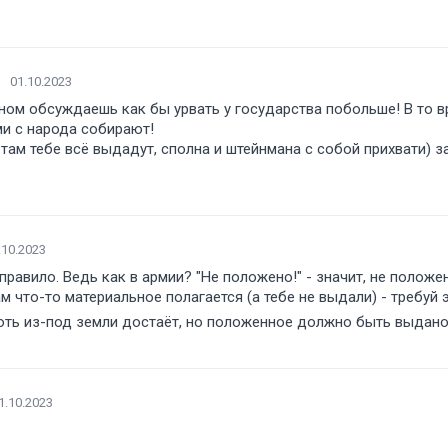
01.10.2023
ном обсуждаешь как бы урвать у государства побольше! В то в
и с народа собирают!
 там тебе всё выдадут, сполна и штейнмана с собой прихвати) 
.10.2023
 правило. Ведь как в армии? "Не положено!" - значит, не положен
м что-то материальное полагается (а тебе не выдали) - требуй э
 хоть из-под земли достаёт, но положенное должно быть выдан
1.10.2023