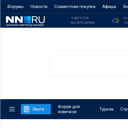
Форумы
Новости
Совместная покупка
Афиша
Зн
9 АВГУСТА
Се
ВОСКРЕСЕНЬЕ
+2
Форум для
Лента
Туризм
Стр
новичков