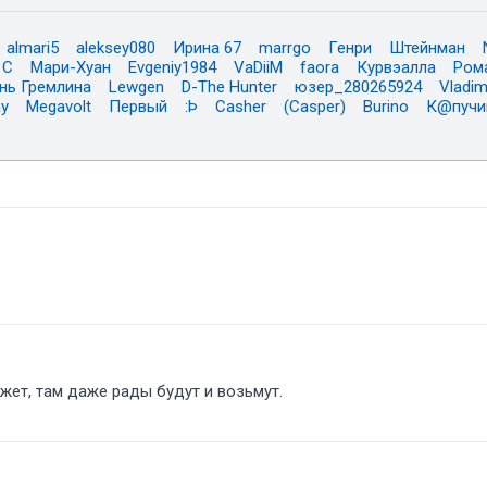
almari5
aleksey080
Ирина 67
marrgo
Генри
Штейнман
 С
Мари-Хуан
Evgeniy1984
VaDiiM
faora
Курвэалла
Ром
нь Гремлина
Lewgen
D-The Hunter
юзер_280265924
Vladim
ay
Megavolt
Первый
:Þ
Casher
(Casper)
Burino
К@пучи
жет, там даже рады будут и возьмут.