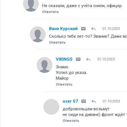
Не сказали, даже с учёта сняли, офицер.
Ответить
Ваня Курский
01.10.2023
Сколько тебе лет-то? Звание? Даже мл
Ответить
VIKINGS
01.10.2023
Знамо.
Успел до указа.
Майор
Ответить
user 07
01.10.2023
добровольцем возьмут
не сиди на диване) фронт ждёт 
Ответить