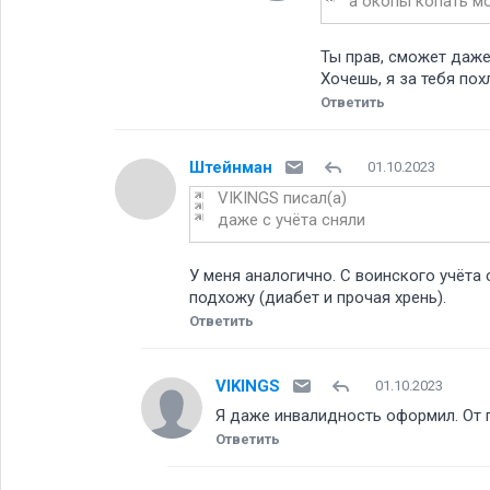
а окопы копать м
Ты прав, сможет даже
Хочешь, я за тебя пох
Ответить
Штейнман
01.10.2023
VIKINGS писал(а)
даже с учёта сняли
У меня аналогично. С воинского учёта
подхожу (диабет и прочая хрень).
Ответить
VIKINGS
01.10.2023
Я даже инвалидность оформил. От г
Ответить