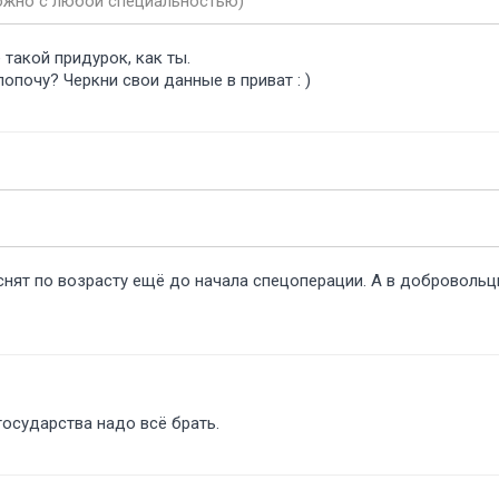
ожно с любой специальностью)
 такой придурок, как ты.
лопочу? Черкни свои данные в приват : )
 снят по возрасту ещё до начала спецоперации. А в доброволь
осударства надо всё брать.