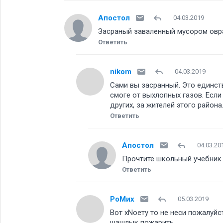
Апостол
04.03.2019
Засраный заваленный мусором овра
Ответить
nikom
04.03.2019
Сами вы засранный. Это единст
смоге от выхлопных газов. Если
других, за жителей этого района
Ответить
Апостол
04.03.20
Прочтите школьный учебник 
Ответить
РоМих
05.03.2019
Вот хNoету то не неси пожалуйс
шашлык пожарить.