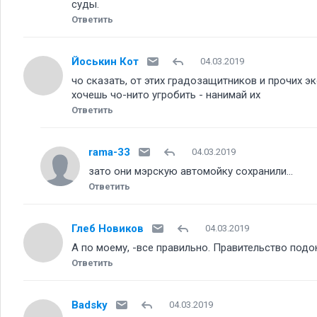
суды.
Ответить
Йоськин Кот
04.03.2019
чо сказать, от этих градозащитников и прочих э
хочешь чо-нито угробить - нанимай их
Ответить
rama-33
04.03.2019
зато они мэрскую автомойку сохранили...
Ответить
Глеб Новиков
04.03.2019
А по моему, -все правильно. Правительство подо
Ответить
Badsky
04.03.2019