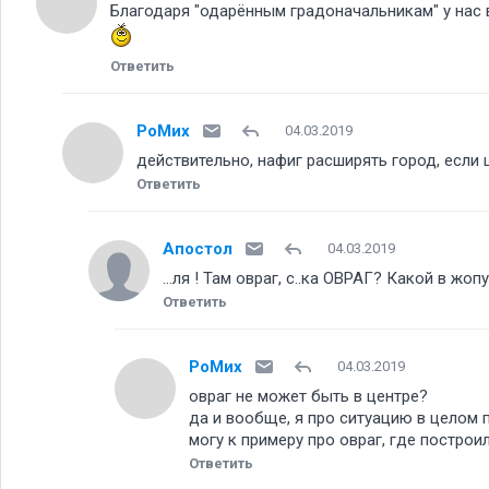
Благодаря "одарённым градоначальникам" у нас 
Ответить
РоМих
04.03.2019
действительно, нафиг расширять город, если
Ответить
Апостол
04.03.2019
...ля ! Там овраг, с..ка ОВРАГ? Какой в жопу
Ответить
РоМих
04.03.2019
овраг не может быть в центре
да и вообще, я про ситуацию в целом 
могу к примеру про овраг, где построи
Ответить