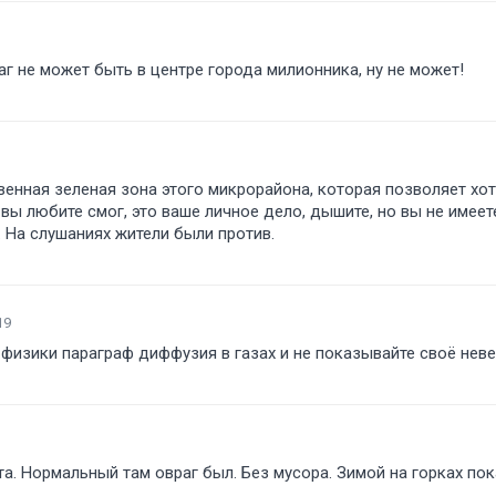
г не может быть в центре города милионника, ну не может!
венная зеленая зона этого микрорайона, которая позволяет хо
 вы любите смог, это ваше личное дело, дышите, но вы не имеет
. На слушаниях жители были против.
19
физики параграф диффузия в газах и не показывайте своё нев
та. Нормальный там овраг был. Без мусора. Зимой на горках по