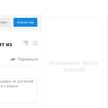
 тема
Список тем
т из
Поделиться
щадку, не достроив
и с апреля