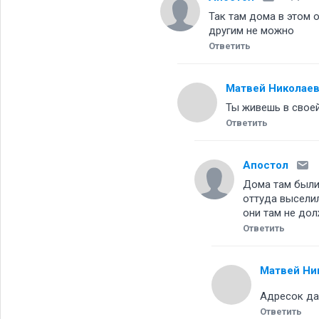
Так там дома в этом о
другим не можно
Ответить
Матвей Николае
Ты живешь в своей
Ответить
Апостол
Дома там были 
оттуда выселил
они там не до
Ответить
Матвей Ни
Адресок да
Ответить