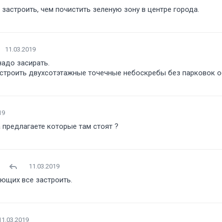
застроить, чем почистить зеленую зону в центре города.
11.03.2019
надо засирать.
о строить двухсотэтажные точечные небоскребы без парковок о
19
а предлагаете которые там стоят
11.03.2019
ющих все застроить.
11.03.2019