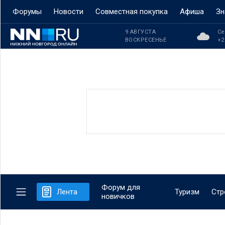
Форумы
Новости
Совместная покупка
Афиша
Зн
9 АВГУСТА
Се
ВОСКРЕСЕНЬЕ
+2
Форум для
Лента
Туризм
Стр
новичков