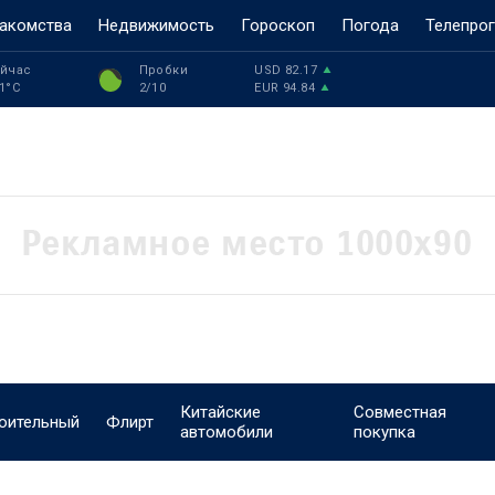
акомства
Недвижимость
Гороскоп
Погода
Телепро
йчас
Пробки
USD
82.17
1
°C
2
/10
EUR
94.84
Китайские
Совместная
оительный
Флирт
автомобили
покупка