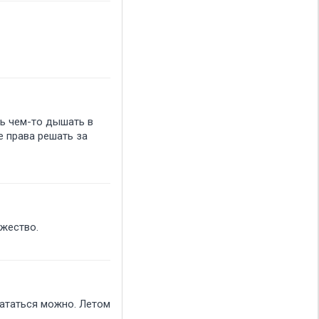
ть чем-то дышать в
е права решать за
ежество.
кататься можно. Летом