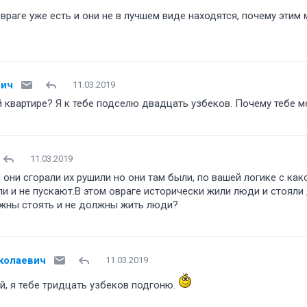
враге уже есть и они не в лучшем виде находятся, почему этим 
вич
11.03.2019
 квартире? Я к тебе подселю двадцать узбеков. Почему тебе 
11.03.2019
они сгорали их рушили но они там были, по вашей логике с как
и и не пускают.В этом овраге исторически жили люди и стояли
лжны стоять и не должны жить люди
колаевич
11.03.2019
й, я тебе тридцать узбеков подгоню.