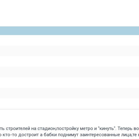
 строителей на стадион,постройку метро и "кинуть". Теперь во
о кто-то достроит а бабки поднимут заинтересованные лица,те