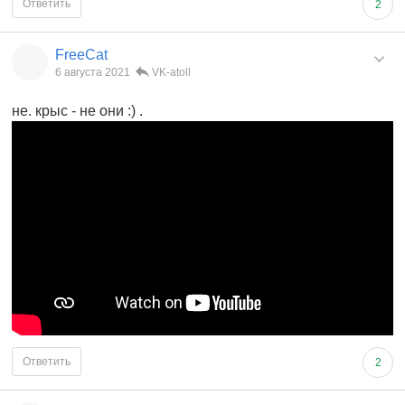
Ответить
2
FreeCat
6 августа 2021
VK-atoll
не. крыс - не они :) .
Ответить
2