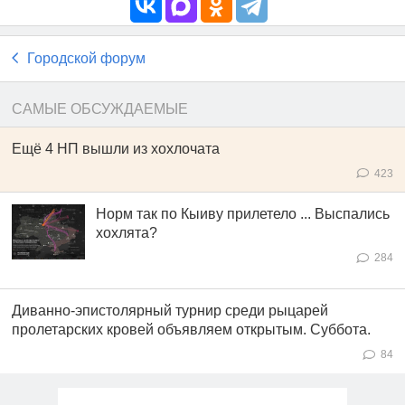
Городской форум
САМЫЕ ОБСУЖДАЕМЫЕ
Ещё 4 НП вышли из хохлочата
423
Норм так по Кыиву прилетело ... Выспались
хохлята?
284
Диванно-эпистолярный турнир среди рыцарей
пролетарских кровей объявляем открытым. Суббота.
84