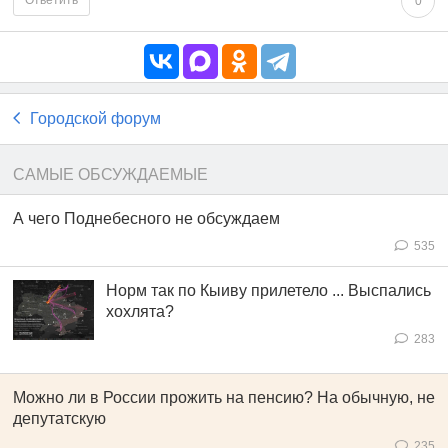
0
Городской форум
САМЫЕ ОБСУЖДАЕМЫЕ
А чего Поднебесного не обсуждаем
535
Норм так по Кыиву прилетело ... Выспались
хохлята?
283
Можно ли в России прожить на пенсию? На обычную, не
депутатскую
235