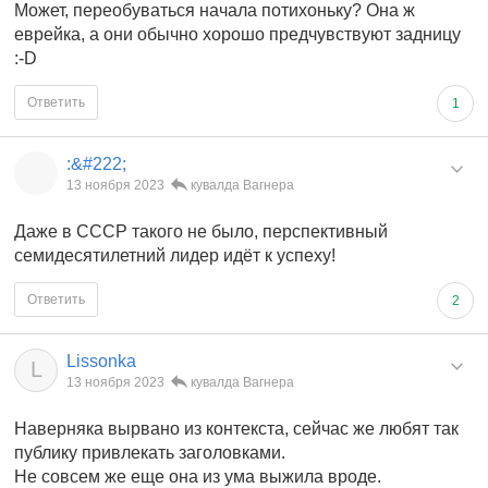
Может, переобуваться начала потихоньку? Она ж
еврейка, а они обычно хорошо предчувствуют задницу
:-D
Ответить
1
:&#222;
13 ноября 2023
кувалда Вагнера
Даже в СССР такого не было, перспективный
семидесятилетний лидер идёт к успеху!
Ответить
2
Lissonka
L
13 ноября 2023
кувалда Вагнера
Наверняка вырвано из контекста, сейчас же любят так
публику привлекать заголовками.
Не совсем же еще она из ума выжила вроде.