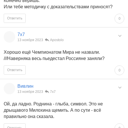
Конечно веришь.
Или тебе методичку с доказательствами приносят?
Ответить
0
7x7
13 ноября 2023
Apostolo
Хорошо ещё Чемпионатом Мира не назвали.
///Наверняка весь пьедестал Россияне заняли?
Ответить
0
Вивлин
13 ноября 2023
7x7
Ой, да ладно. Роднина - глыба, символ. Это не
дрыщавого Милохина щемить. А по сути - всё
правильно она сказала.
Ответить