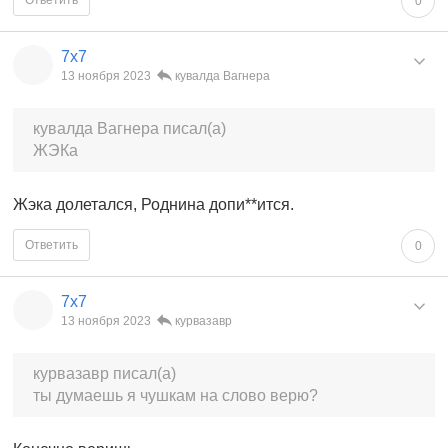
0
7x7
13 ноября 2023
кувалда Вагнера
кувалда Вагнера писал(а)
ЖЭКа
Жэка долетался, Роднина допи**ится.
Ответить
0
7x7
13 ноября 2023
курвазавр
курвазавр писал(а)
ты думаешь я чушкам на слово верю?