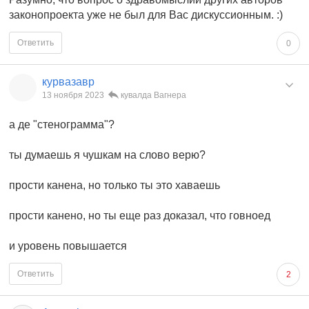
законопроекта уже не был для Вас дискуссионным. :)
Ответить
0
курвазавр
13 ноября 2023
кувалда Вагнера
а де "стенограмма"?
ты думаешь я чушкам на слово верю?
прости канена, но только ты это хаваешь
прости канено, но ты еще раз доказал, что говноед
и уровень повышается
Ответить
2