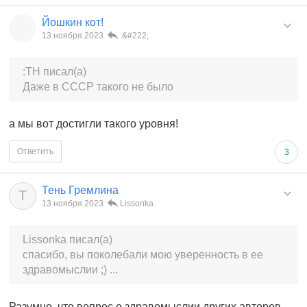
Йошкин кот!
13 ноября 2023
:&#222;
:TH писал(а)
Даже в СССР такого не было
а мы вот достигли такого уровня!
Ответить
3
Тень Гремлина
Т
13 ноября 2023
Lissonka
Lissonka писал(а)
спасибо, вы поколебали мою уверенность в ее
здравомыслии ;) ...
Разумно, что вопрос о здравомыслии других авторов