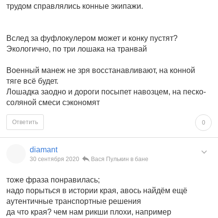
трудом справлялись конные экипажи.
Вслед за фуфлокулером может и конку пустят?
Экологично, по три лошака на транвай
Военный манеж не зря восстанавливают, на конной
тяге всё будет.
Лошадка заодно и дороги посыпет навозцем, на песко-
соляной смеси сэкономят
Ответить
0
diamant
30 сентября 2020
Вася Пулькин в бане
тоже фраза понравилась;
надо порыться в истории края, авось найдём ещё
аутентичные транспортные решения
да что края? чем нам рикши плохи, например