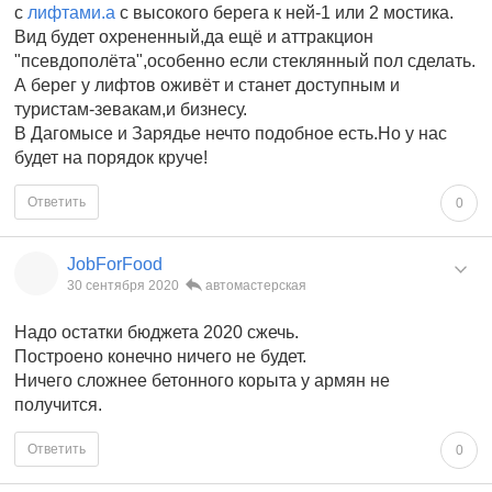
с
лифтами.а
с высокого берега к ней-1 или 2 мостика.
Вид будет охрененный,да ещё и аттракцион
"псевдополёта",особенно если стеклянный пол сделать.
А берег у лифтов оживёт и станет доступным и
туристам-зевакам,и бизнесу.
В Дагомысе и Зарядье нечто подобное есть.Но у нас
будет на порядок круче!
Ответить
0
JobForFood
30 сентября 2020
автомастерская
Надо остатки бюджета 2020 сжечь.
Построено конечно ничего не будет.
Ничего сложнее бетонного корыта у армян не
получится.
Ответить
0