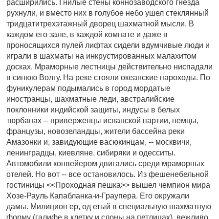
расширились. Гнилые стены коннозаводского гнезда
рухнули, и вместо них в голубое небо ушел стеклянный
тридцатитрехэтажный дворец шахматной мысли. В
каждом его зале, в каждой комнате и даже в
проносящихся пулей лифтах сидели вдумчивые люди и
играли в шахматы на инкрустированных малахитом
досках. Мраморные лестницы действительно ниспадали
в синюю Волгу. На реке стояли океанские пароходы. По
фуникулерам подымались в город мордатые
иностранцы, шахматные леди, австралийские
поклонники индийской защиты, индусы в белых
тюрбанах -- приверженцы испанской партии, немцы,
французы, новозеландцы, жители бассейна реки
Амазонки и, завидующие васюкинцам, -- москвичи,
ленинградцы, киевляне, сибиряки и одесситы.
Автомобили конвейером двигались среди мраморных
отелей. Но вот -- все остановилось. Из фешенебельной
гостиницы <<Проходная пешка>> вышел чемпион мира
Хозе-Рауль Капабланка-и-Граупера. Его окружали
дамы. Милицион ер, од етый в специальную шахматную
форму (галифе в клетку и слоны на петлицах), вежливо