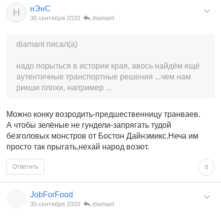
нЭнС
Н
30 сентября 2020
diamant
diamant писал(а)
надо порыться в истории края, авось найдём ещё
аутентичные транспортные решения ...чем нам
рикши плохи, например ...
Можно конку возродить-предшественницу транваев.
А чтобы зелёные не гундели-запрягать тудой
безголовых монстров от Бостон Дайнэмикс.Неча им
просто так прыгать,нехай народ возют.
Ответить
0
JobForFood
30 сентября 2020
diamant