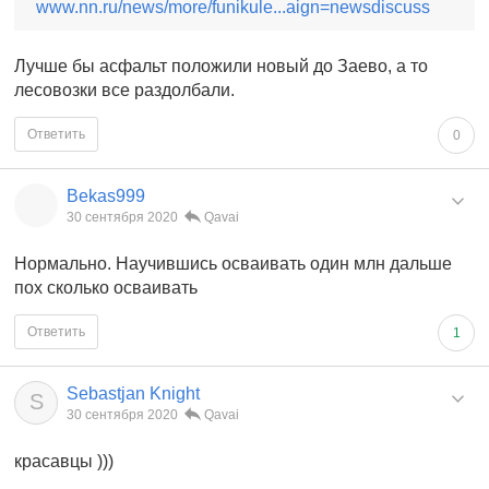
www.nn.ru/news/more/funikule...aign=newsdiscuss
Лучше бы асфальт положили новый до Заево, а то
лесовозки все раздолбали.
Ответить
0
Bekas999
30 сентября 2020
Qavai
Нормально. Научившись осваивать один млн дальше
пох сколько осваивать
Ответить
1
Sebastjan Knight
S
30 сентября 2020
Qavai
красавцы )))