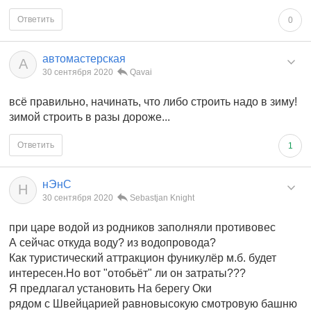
Ответить
0
автомастерская
А
30 сентября 2020
Qavai
всё правильно, начинать, что либо строить надо в зиму!
зимой строить в разы дороже...
Ответить
1
нЭнС
Н
30 сентября 2020
Sebastjan Knight
при царе водой из родников заполняли противовес
А сейчас откуда воду? из водопровода?
Как туристический аттракцион фуникулёр м.б. будет
интересен.Но вот "отобьёт" ли он затраты???
Я предлагал установить На берегу Оки
рядом с Швейцарией равновысокую смотровую башню