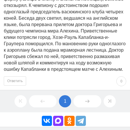
откозырял. К чемпиону с достоинством подошел
одноглазый председатель васюкинского клуба четырех
коней. Беседа двух светил, ведшаяся на английском
языке, была прервана прилетом доктора Григорьева и
будущего чемпиона мира Алехина. Приветственные
клики потрясли город. Хозе-Рауль Капабланка-и-
Граупера поморщился. По мановению руки одноглазого
к аэроплану была подана мраморная лестница. Доктор
Григорьев сбежал по ней, приветственно размахивая
новой шляпой и комментируя на ходу возможную
ошибку Капабланки в предстоящем матче с Алехиным.
Ответить
0
1