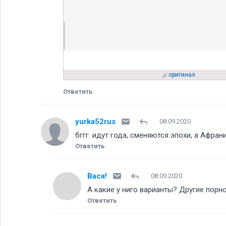
оригинал
Ответить
yurka52rus
08.09.2020
бггг. идут года, сменяются эпохи, а Афран
Ответить
Вася!
08.09.2020
А какие у ниго варианты? Другие порн
Ответить