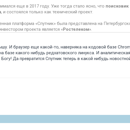
мался еще в 2017 году. Уже тогда стало ясно, что
поисковик 
а
, и состоялся только как технический проект.
венная платформа «Спутник» была представлена на Петербург
инвестором проекта является «
Ростелеком
».
ышу. И браузер еще какой-то, наверняка на кодовой базе Chrom
на базе какого нибудь редхатовского линукса. И аналитическая
а Богу! Да превратится Спутник теперь в какой нибудь новостной