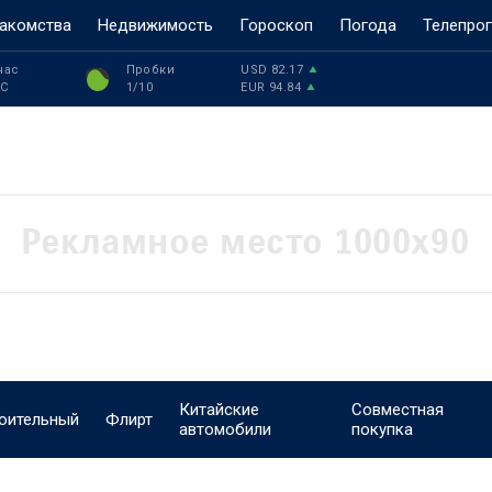
акомства
Недвижимость
Гороскоп
Погода
Телепро
час
Пробки
USD
82.17
°C
1
/10
EUR
94.84
Китайские
Совместная
оительный
Флирт
автомобили
покупка