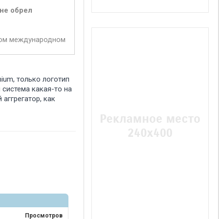
не обрел
ском международном
ium, только логотип
 система какая-то на
 аггрегатор, как
Просмотров