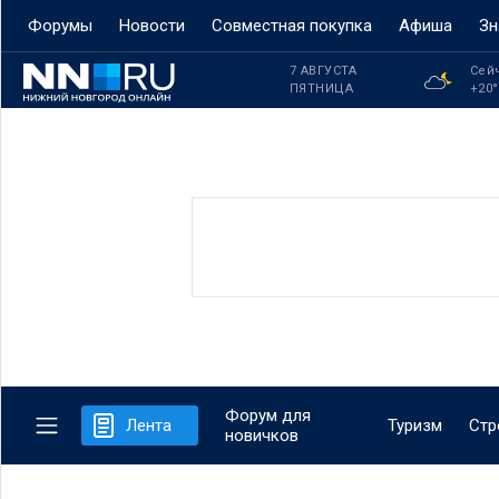
Форумы
Новости
Совместная покупка
Афиша
Зн
7 АВГУСТА
Сей
ПЯТНИЦА
+20
Форум для
Лента
Туризм
Стр
новичков