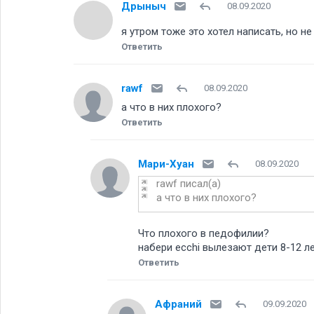
Дрыныч
08.09.2020
я утром тоже это хотел написать, но н
Ответить
rawf
08.09.2020
а что в них плохого
Ответить
Мари-Хуан
08.09.2020
rawf писал(а)
а что в них плохого
Что плохого в педофилии
набери ecchi вылезают дети 8-12 л
Ответить
Афраний
09.09.2020