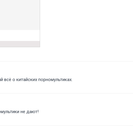
ий всё о китайских порномультиках.
омультики не дают!