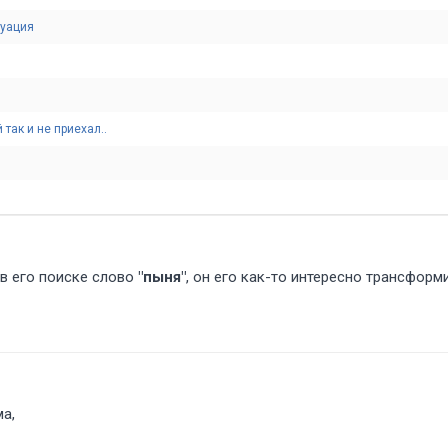
туация
так и не приехал..
 в его поиске слово
"пыня"
, он его как-то интересно трансформ
а,