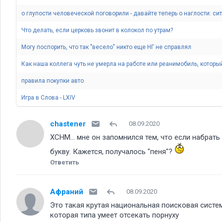
о глупости человеческой поговорили - давайте теперь о наглости: си
Что делать, если церковь звонит в колокол по утрам
Могу поспорить, что так "весело" никто еще НГ не справлял
Как наша коллега чуть не умерла на работе или реанимобиль, который 
правила покупки авто
Игра в Слова - LXIV
chastener
08.09.2020
ХСНМ... мне он запомнился тем, что если набрать
букву. Кажется, получалось "пеня"
Ответить
Афраний
08.09.2020
Это такая крутая национальная поисковая систем
которая типа умеет отсекать порнуху