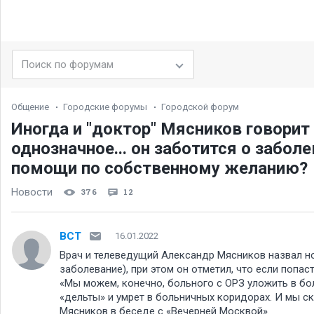
Общение
Городские форумы
Городской форум
Иногда и "доктор" Мясников говорит "
однозначное... он заботится о забо
помощи по собственному желанию
Новости
376
12
BCT
16.01.2022
Врач и телеведущий Александр Мясников назвал н
заболевание), при этом он отметил, что если попа
«Мы можем, конечно, больного с ОРЗ уложить в бо
«дельты» и умрет в больничных коридорах. И мы ска
Мясников в беседе с «Вечерней Москвой».