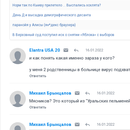
Норм так по Кыиву прилетело ... Выспались хохлята
День Д и высадка демографического десанта
паранойя у Алисы (ян*декс браузера)
В Верховный суд поступил иск о снятии «Яблока» с выборов
Elantra USA 20
16.01.2022
и как понять какая именно зараза у кого
у меня 2 родственницы в больнице вирус подхват
Ответить
Михаил Брынцалов
16.01.2022
Мясников? Это который из "Уральских пельмене
Ответить
Михаил Брынцалов
16.01.2022