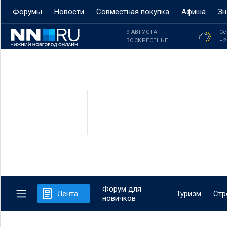
Форумы
Новости
Совместная покупка
Афиша
Зн
9 АВГУСТА
Се
ВОСКРЕСЕНЬЕ
+2
Форум для
Лента
Туризм
Стр
новичков