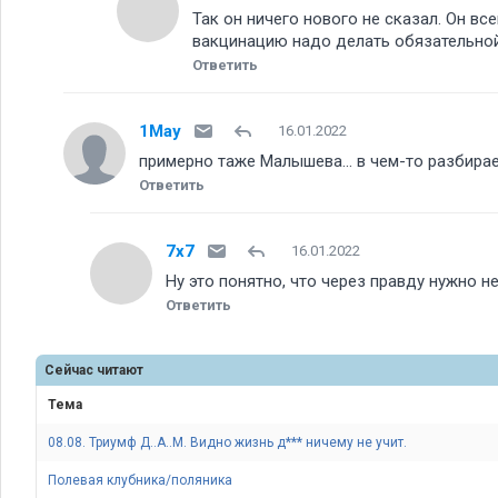
Так он ничего нового не сказал. Он все
вакцинацию надо делать обязательной. 
Ответить
1May
16.01.2022
примерно таже Малышева... в чем-то разбирает
Ответить
7x7
16.01.2022
Ну это понятно, что через правду нужно 
Ответить
Сейчас читают
Тема
08.08. Триумф Д..А..М. Видно жизнь д*** ничему не учит.
Полевая клубника/поляника