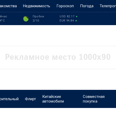
акомства
Недвижимость
Гороскоп
Погода
Телепро
йчас
Пробки
USD
82.17
4
°C
2
/10
EUR
94.84
Китайские
Совместная
оительный
Флирт
автомобили
покупка