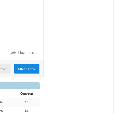
Поделиться
 тема
Список тем
т
Ответов
44
10
25
64