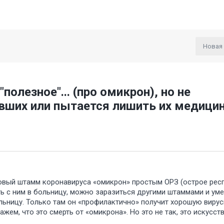
Новая
полезное"... (про омикрон), но не
левших или пытается лишить их медици
овый штамм коронавируса «омикрон» простым ОРЗ (острое рес
сть с ним в больницу, можно заразиться другими штаммами и уме
льницу. Только там он «профилактично» получит хорошую вирус
жем, что это смерть от «омикрона». Но это не так, это искусст