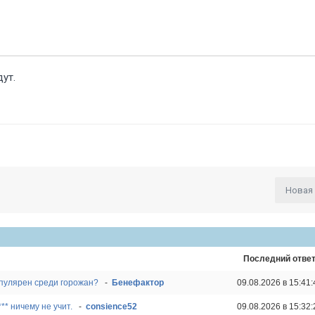
дут.
Новая
Последний отве
опулярен среди горожан
-
Бенефактор
09.08.2026 в 15:41:
** ничему не учит.
-
consience52
09.08.2026 в 15:32: