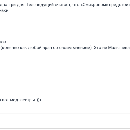
ва-три дня. Телеведущий считает, что «Омикроном» предстоит
ивки.
ов...
 (конечно как любой врач со своим мнением). Это не Малышева
вот мед. сестры..)))