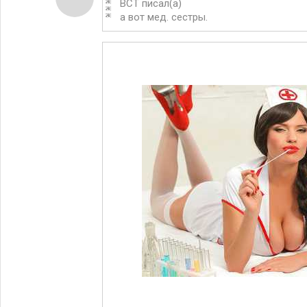
BCT писал(а)
а вот мед. сестры.