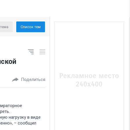
 тема
Список тем
нской
Поделиться
пираторное
реть.
ную нагрузку в виде
венно», – сообщил