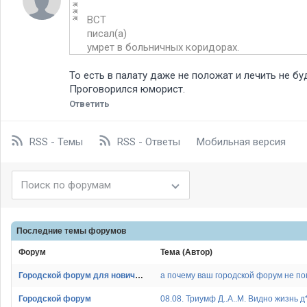
BCT
писал(а)
умрет в больничных коридорах.
То есть в палату даже не положат и лечить не бу
Проговорился юморист.
Ответить
RSS - Темы
RSS - Ответы
Мобильная версия
Последние темы
форумов
Форум
Тема (Автор)
Городской форум для новичков
а почему ваш городской форум не п
Городской форум
08.08. Триумф Д..А..М. Видно жизнь д*