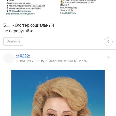
Б..... - блоггер социальный
не перепутайте
Ответить
0
:&#222;
16 ноября 2022
Я Маления. клинок Микеллы