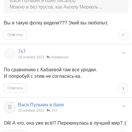
Вася Пулькин в бане писал(а)
Можно и без трусов, как Ангелу Меркель....
Вы и такую фотку видели??? Экий вы любопыт.
Ответить
0
7x7
16 ноября 2022
Курвуазье
По сравнению с Кабаевой там все уродки.
И попробуй с этим не согла
сись-ка.
Ответить
1
Вася Пулькин в бане
В
16 ноября 2022
7x7
Ой! А что, она уже всё!? Перекинулась в лучший мир? :(