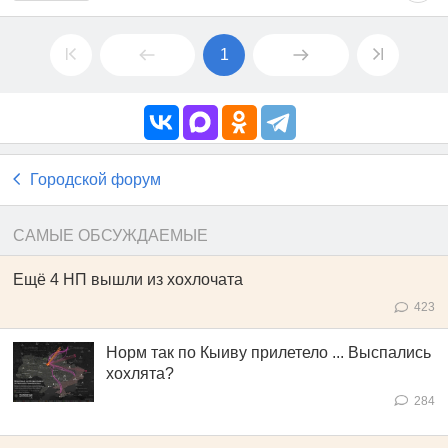
1
Городской форум
САМЫЕ ОБСУЖДАЕМЫЕ
Ещё 4 НП вышли из хохлочата
423
Норм так по Кыиву прилетело ... Выспались
хохлята?
284