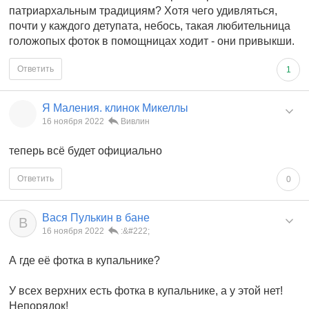
патриархальным традициям? Хотя чего удивляться,
почти у каждого детупата, небось, такая любительница
голожопых фоток в помощницах ходит - они привыкши.
Ответить
1
Я Маления. клинок Микеллы
16 ноября 2022
Вивлин
теперь всё будет официально
Ответить
0
Вася Пулькин в бане
В
16 ноября 2022
:&#222;
А где её фотка в купальнике?
У всех верхних есть фотка в купальнике, а у этой нет!
Непорядок!