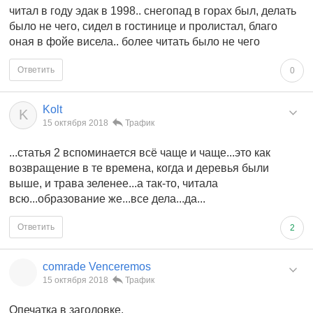
читал в году эдак в 1998.. снегопад в горах был, делать
было не чего, сидел в гостинице и пролистал, благо
оная в фойе висела.. более читать было не чего
Ответить
0
Kolt
K
15 октября 2018
Трафик
...статья 2 вспоминается всё чаще и чаще...это как
возвращение в те времена, когда и деревья были
выше, и трава зеленее...а так-то, читала
всю...образование же...все дела...да...
Ответить
2
comrade Venceremos
15 октября 2018
Трафик
Опечатка в заголовке.