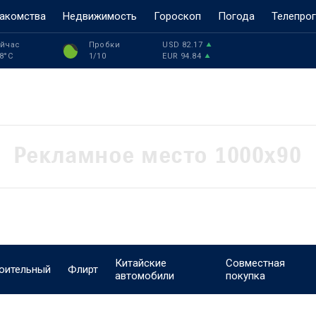
акомства
Недвижимость
Гороскоп
Погода
Телепро
йчас
Пробки
USD
82.17
8
°C
1
/10
EUR
94.84
Китайские
Совместная
оительный
Флирт
автомобили
покупка