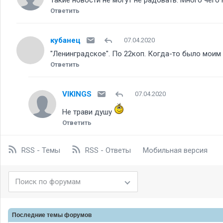
Такие новости не могут не радовать. Много чего 
Ответить
кубанец
07.04.2020
"Ленинградское". По 22коп. Когда-то было мои
Ответить
VIKINGS
07.04.2020
Не трави душу
Ответить
RSS - Темы
RSS - Ответы
Мобильная версия
Последние темы
форумов