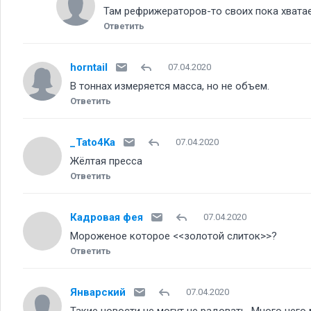
Там рефрижераторов-то своих пока хватае
Ответить
horntail
07.04.2020
В тоннах измеряется масса, но не объем.
Ответить
_Tato4Ka
07.04.2020
Жёлтая пресса
Ответить
Кадровая фея
07.04.2020
Мороженое которое <<золотой слиток>>
Ответить
Январский
07.04.2020