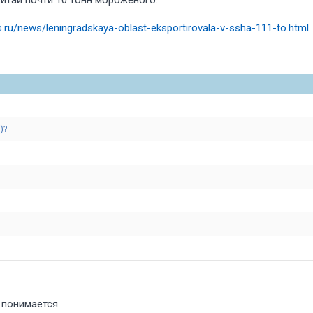
итай почти 10 тонн мороженого.
.ru/news/leningradskaya-oblast-eksportirovala-v-ssha-111-to.html
ч)
 понимается.