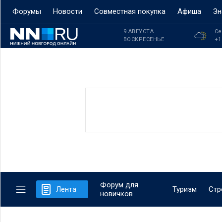
Форумы
Новости
Совместная покупка
Афиша
Зн
9 АВГУСТА
Се
ВОСКРЕСЕНЬЕ
+1
Форум для
Лента
Туризм
Стр
новичков