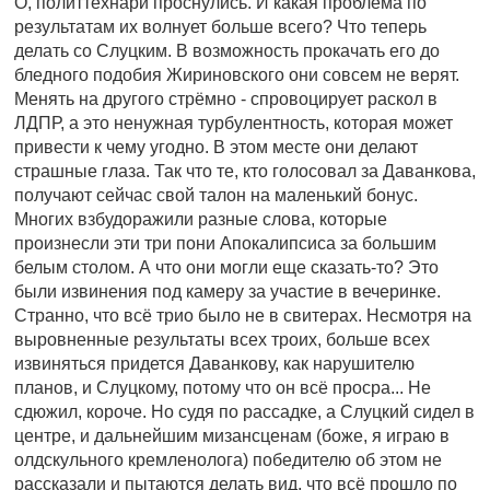
О, политтехнари проснулись. И какая проблема по
результатам их волнует больше всего? Что теперь
делать со Слуцким. В возможность прокачать его до
бледного подобия Жириновского они совсем не верят.
Менять на другого стрёмно - спровоцирует раскол в
ЛДПР, а это ненужная турбулентность, которая может
привести к чему угодно. В этом месте они делают
страшные глаза. Так что те, кто голосовал за Даванкова,
получают сейчас свой талон на маленький бонус.
Многих взбудоражили разные слова, которые
произнесли эти три пони Апокалипсиса за большим
белым столом. А что они могли еще сказать-то? Это
были извинения под камеру за участие в вечеринке.
Странно, что всё трио было не в свитерах. Несмотря на
выровненные результаты всех троих, больше всех
извиняться придется Даванкову, как нарушителю
планов, и Слуцкому, потому что он всё просра... Не
сдюжил, короче. Но судя по рассадке, а Слуцкий сидел в
центре, и дальнейшим мизансценам (боже, я играю в
олдскульного кремленолога) победителю об этом не
рассказали и пытаются делать вид, что всё прошло по