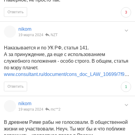
Ответить
3
nikom
19 марта 2024
NZT
Наказывается и по УК РФ, статья 141.
А за принуждение, да еще с использованием
служебного положения - особо строго. В общем, статья
по мэру плачет.
www.consultant.ru/document/cons_doc_LAW_10699/7f9d47f037e2f1e9d101b64df440d4e14f6bdbc8/
Ответить
1
nikom
19 марта 2024
mc**2
В древнем Риме рабы не голосовали. В общественной
жизни не участвовали. Неуч. Ты мог бы и что поближе