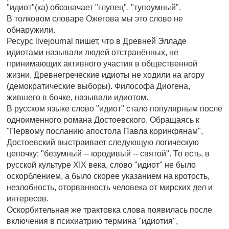
"идиот"(ка) обозначает "глупец", "тупоумный".
В толковом словаре Ожегова мы это слово не
обнаружили.
Ресурс livejournal пишет, что в Древней Элладе
идиотами называли людей отстранённых, не
принимающих активного участия в общественной
жизни. Древнегреческие идиоты не ходили на агору
(демократические выборы). Философа Диогена,
жившего в бочке, называли идиотом.
В русском языке слово "идиот" стало популярным после
одноименного романа Достоевского. Обращаясь к
"Первому посланию апостола Павла коринфянам",
Достоевский выстраивает следующую логическую
цепочку: "безумный -- юродивый -- святой". То есть, в
русской культуре XIX века, слово "идиот" не было
оскорблением, а было скорее указанием на кротость,
незлобность, оторванность человека от мирских дел и
интересов.
Оскорбительная же трактовка слова появилась после
включения в психиатрию термина "идиотия",