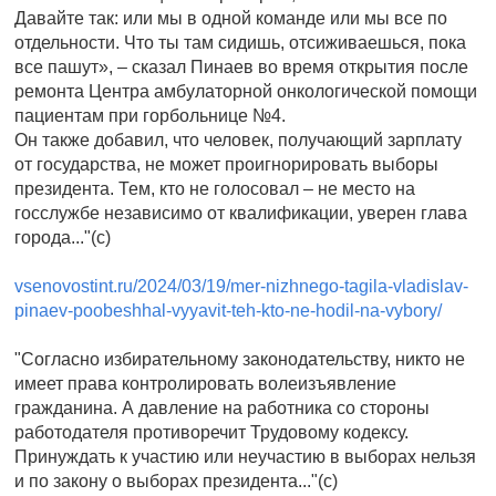
Давайте так: или мы в одной команде или мы все по
отдельности. Что ты там сидишь, отсиживаешься, пока
все пашут», – сказал Пинаев во время открытия после
ремонта Центра амбулаторной онкологической помощи
пациентам при горбольнице №4.
Он также добавил, что человек, получающий зарплату
от государства, не может проигнорировать выборы
президента. Тем, кто не голосовал – не место на
госслужбе независимо от квалификации, уверен глава
города..."(c)
vsenovostint.ru/2024/03/19/mer-nizhnego-tagila-vladislav-
pinaev-poobeshhal-vyyavit-teh-kto-ne-hodil-na-vybory/
"Согласно избирательному законодательству, никто не
имеет права контролировать волеизъявление
гражданина. А давление на работника со стороны
работодателя противоречит Трудовому кодексу.
Принуждать к участию или неучастию в выборах нельзя
и по закону о выборах президента..."(c)