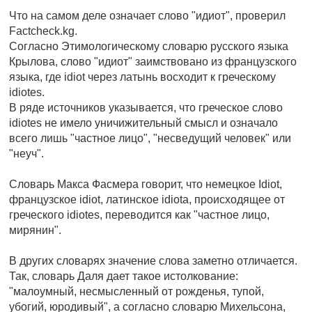
Что на самом деле означает слово "идиот", проверил
Factcheck.kg.
Согласно Этимологическому словарю русского языка
Крылова, слово "идиот" заимствовано из французского
языка, где idiot через латынь восходит к греческому
idiotes.
В ряде источников указывается, что греческое слово
idiotes не имело уничижительный смысл и означало
всего лишь "частное лицо", "несведущий человек" или
"неуч".
Словарь Макса Фасмера говорит, что немецкое Idiot,
французское idiot, латинское idiotа, происходящее от
греческого idiotes, переводится как "частное лицо,
мирянин".
В других словарях значение слова заметно отличается.
Так, словарь Даля дает такое истолкование:
"малоумный, несмысленный от рожденья, тупой,
убогий, юродивый", а согласно словарю Михельсона,