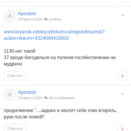
Apostolo
A
19 марта 2024
andrew_
www.bryansk.vybory.izbirkom.ru/region/bryansk?
action=ik&vrn=4324004416002
1130 нет такой
37 вроде богодельня на полном гособеспечении не
мудрено
Ответить
3
Apostolo
A
19 марта 2024
ШтаныШамана
продолжение "....задних и хватит себе очко втирать,
руки после помой!"
Ответить
3