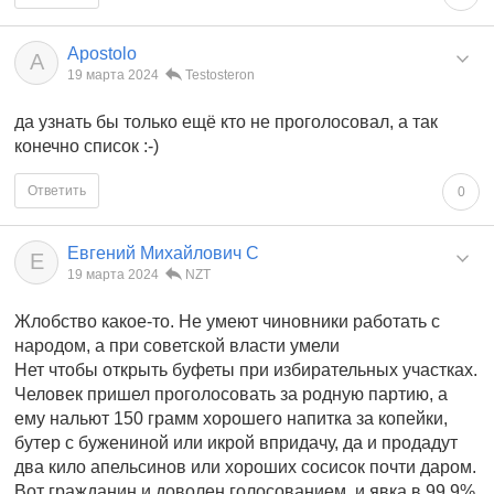
Apostolo
A
19 марта 2024
Testosteron
да узнать бы только ещё кто не проголосовал, а так
конечно список :-)
Ответить
0
Евгений Михайлович С
Е
19 марта 2024
NZT
Жлобство какое-то. Не умеют чиновники работать с
народом, а при советской власти умели
Нет чтобы открыть буфеты при избирательных участках.
Человек пришел проголосовать за родную партию, а
ему нальют 150 грамм хорошего напитка за копейки,
бутер с бужениной или икрой впридачу, да и продадут
два кило апельсинов или хороших сосисок почти даром.
Вот гражданин и доволен голосованием, и явка в 99.9%