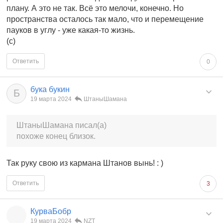
плану. А это не так. Всё это мелочи, конечно. Но
пространства осталось так мало, что и перемещение
пауков в углу - уже какая-то жизнь.
(с)
Ответить
0
бука букин
Б
19 марта 2024
ШтаныШамана
ШтаныШамана писал(а)
похоже конец близок.
Так руку свою из кармана Штанов вынь! : )
Ответить
3
КурваБобр
19 марта 2024
NZT