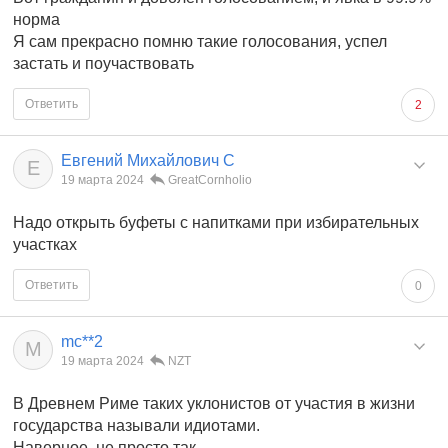
норма
Я сам прекрасно помню такие голосования, успел
застать и поучаствовать
Ответить
2
Евгений Михайлович С
Е
19 марта 2024
GreatCornholio
Надо открыть буфеты с напитками при избирательных
участках
Ответить
0
mc**2
M
19 марта 2024
NZT
В Древнем Риме таких уклонистов от участия в жизни
государства называли идиотами.
Наверное, не просто так.