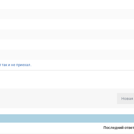
так и не приехал..
Новая
Последний отве