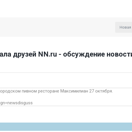
Новая
ла друзей NN.ru - обсуждение новост
ородском пивном ресторане Максимилиан 27 октября.
aign=newsdisguss