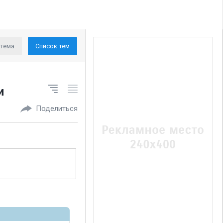
 тема
Список тем
и
Поделиться