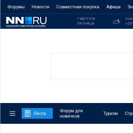
Форумы
Новости
Совместная покупка
Афиша
Зн
7 АВГУСТА
Сей
ПЯТНИЦА
+20
Форум для
Лента
Туризм
Стр
новичков