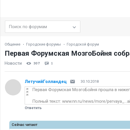
Общение
Городские форумы
Городской форум
Первая Форумская МозгоБойня собра
Новости
307
1
ЛетучийГолландец
30.10.2018
Первая Форумская МозгоБойня прошла в нижег
Полный текст:
www.nn.ru/news/more/pervaya_...
Ответить
Сейчас читают