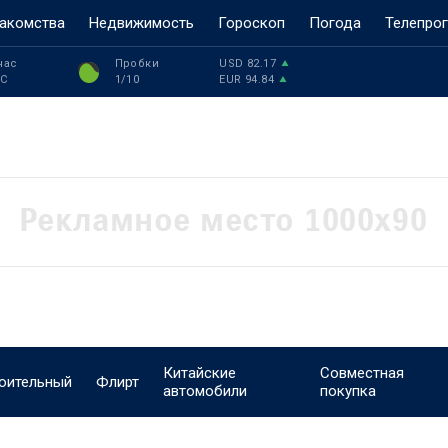
акомства
Недвижимость
Гороскоп
Погода
Телепро
час
Пробки
USD
82.17
°C
1
/10
EUR
94.84
Китайские
Совместная
оительный
Флирт
автомобили
покупка