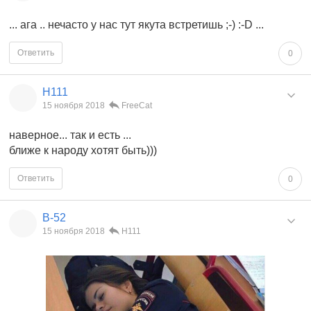
... ага .. нечасто у нас тут якута встретишь ;-) :-D ...
Ответить
0
Н111
15 ноября 2018
FreeCat
наверное... так и есть ...
ближе к народу хотят быть)))
Ответить
0
В-52
15 ноября 2018
Н111