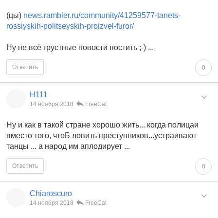
(цы)
news.rambler.ru/community/41259577-tanets-
rossiyskih-politseyskih-proizvel-furor/
Ну не всё грустные новости постить ;-) ...
Ответить
0
Н111
14 ноября 2018
FreeCat
Ну и как в такой стране хорошо жить... когда полицаи
вместо того, чтоБ ловить преступников...устраивают
танцы ... а народ им аплодирует ...
Ответить
0
Chiaroscuro
14 ноября 2018
FreeCat