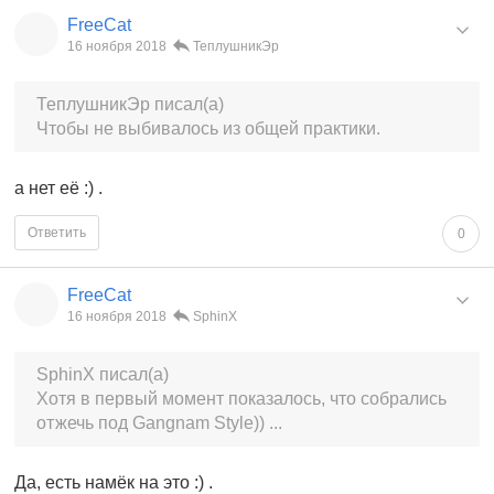
FreeCat
16 ноября 2018
ТеплушникЭр
ТеплушникЭр писал(а)
Чтобы не выбивалось из общей практики.
а нет её :) .
Ответить
0
FreeCat
16 ноября 2018
SphinX
SphinX писал(а)
Хотя в первый момент показалось, что собрались
отжечь под Gangnam Style)) ...
Да, есть намёк на это :) .