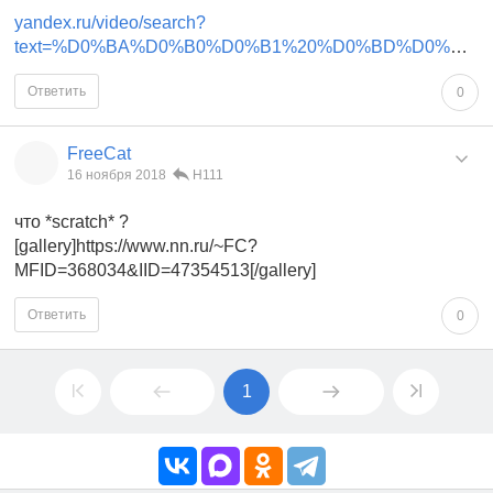
yandex.ru/video/search?
text=%D0%BA%D0%B0%D0%B1%20%D0%BD%D0%B0%D0%BC%20%D1%81%D1%82%D0%B0%D1%80&path=wizard&noreask=1&filmId=7907043450502128761
Ответить
0
FreeCat
16 ноября 2018
Н111
что *scratch* ?
[gallery]https://www.nn.ru/~FC?
MFID=368034&IID=47354513[/gallery]
Ответить
0
1