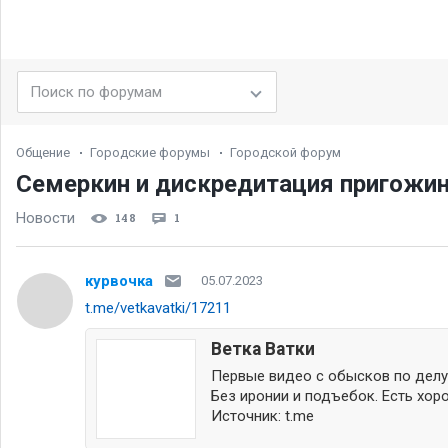
Общение
Городские форумы
Городской форум
Семеркин и дискредитация пригожина
Новости
148
1
курвочка
05.07.2023
t.me/vetkavatki/17211
Ветка Ватки
Первые видео с обысков по делу 
Без иронии и подъебок. Есть хор
Источник:
t.me