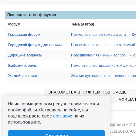
Последние темы
форумов
Форум
Тема (Автор)
Городской форум
Похмелье,главная тема августа
-
К
Городской форум для новичков
Новое голосование за наш любимый 
Дурацкие вопросы
Празднично-пятничный вопрос..
-
с
Бабский форум
Помогите с тестированием. Аудитория
Жалобная книга
Зимние пуховики отечественного про
ЗНАКОМСТВА В НИЖНЕМ НОВГОРОДЕ
ТЕЛЕПРОГРАММА В НИЖНЕМ НОВГОРОДЕ
АФИША 
На информационном ресурсе применяются
cookie-файлы. Оставаясь на сайте, вы
подтверждаете свое
согласие
на их
использование.
ООО «Сеть городских порталов» © 19
Реклама на NN.RU
+7 (831) 261-37-60
Согласен