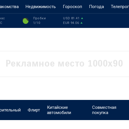
акомства
Недвижимость
Гороскоп
Погода
Телепро
час
Пробки
USD
81.41
°C
1
/10
EUR
94.06
Китайские
Совместная
оительный
Флирт
автомобили
покупка