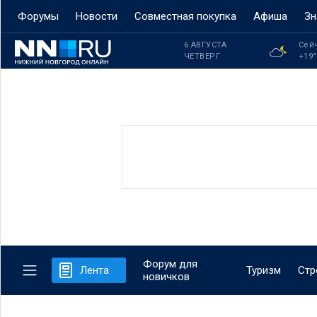
Форумы
Новости
Совместная покупка
Афиша
Зн
6 АВГУСТА
Сей
ЧЕТВЕРГ
+19
Форум для
Лента
Туризм
Стр
новичков