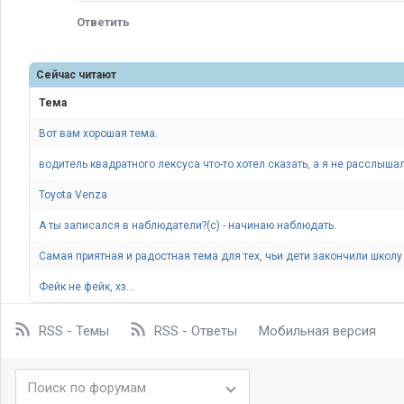
Ответить
Сейчас читают
Тема
Вот вам хорошая тема.
водитель квадратного лексуса что-то хотел сказать, а я не расслышал
Toyota Venza
А ты записался в наблюдатели?(c) - начинаю наблюдать.
Самая приятная и радостная тема для тех, чьи дети закончили школу 
Фейк не фейк, хз...
RSS - Темы
RSS - Ответы
Мобильная версия