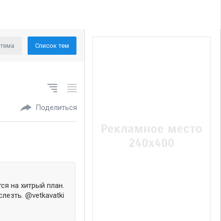
 тема
Список тем
Поделиться
ся на хитрый план.
лезть. @vetkavatki