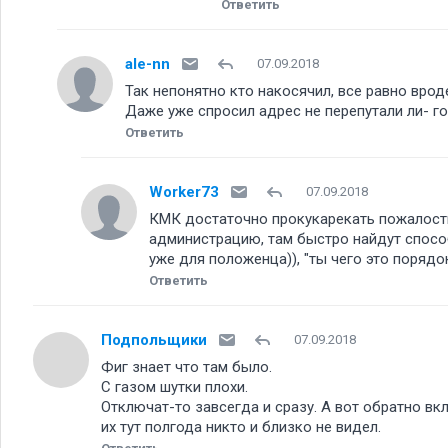
Ответить
ale-nn
07.09.2018
Так непонятно кто накосячил, все равно вроде
Даже уже спросил адрес не перепутали ли- г
Ответить
Worker73
07.09.2018
КМК достаточно прокукарекать пожалостне
администрацию, там быстро найдут спосо
уже для положенца)), "ты чего это порядо
Ответить
Подпольщики
07.09.2018
Фиг знает что там было.
С газом шутки плохи.
Отключат-то завсегда и сразу. А вот обратно вк
их тут полгода никто и близко не видел.