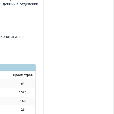
онденции в отделении
ё конституцию
Просмотров
64
1526
150
26