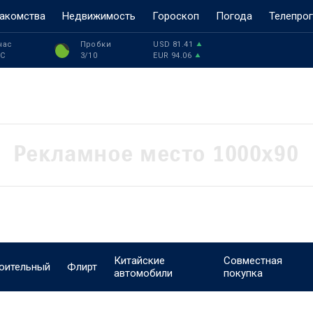
акомства
Недвижимость
Гороскоп
Погода
Телепро
час
Пробки
USD
81.41
°C
3
/10
EUR
94.06
Китайские
Совместная
оительный
Флирт
автомобили
покупка