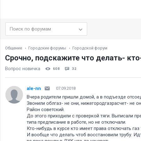
Общение
Городские форумы
Городской форум
Срочно, подскажите что делать- кто
Вопрос новичка
608
32
ale-nn
07.09.2018
Вчера родители пришли домой, а в подъезде отсоед
Звонили облгаз- не они, нижегородгазрасчет- не он
Район советский.
До этого приходили с проверкой тяги. Выписали пр
типа предписание в работе, но не отключали.
Кто-нибудь в курсе кто имеет права отключать газ 
И вообще что делать чтоб восстановили трубу. И