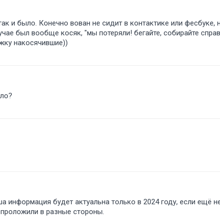
к и было. Конечно вован не сидит в контактике или фесбуке,
чае был вообще косяк, "мы потеряли! бегайте, собирайте справ
жку накосячившие))
было
а информация будет актуальна только в 2024 году, если ещё не
 проложили в разные стороны.