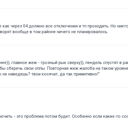
 как через 04 должно все отключения и тп проходить. Но никто 
оворят вообще в том районе ничего не планировалось
е)), главное жеж - грозный рык сверху)), пендель спустят в р
бы сберечь свои оппы. Повторная жеж жалоба на таком уровне
к не наведешь? твои косячат, да так примитивно!"
лючить - это проблема потом будет. Особенно если каких-то со