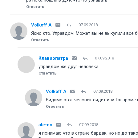
ps пока пошли в ДУК что-то узнавать
Ответить
Volkoff A
07.09.2018
Ясно кто. Управдом. Может вы не выкупили все
Ответить
Клавиопатра
07.09.2018
управдом же друг человека
Ответить
Volkoff A
07.09.2018
Видимо этот человек сидит или Газпроме 
Ответить
ale-nn
07.09.2018
я понимаю что в стране бардак, но не до тако