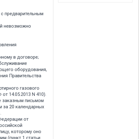
а с предварительным
ой невозможно
новления
нному в договоре;
обслуживание
ующего оборудования,
ния Правительства
ртирного газового
т 14.05.2013 N 410).
те заказным письмом
м за 20 календарных
.
Федерации от
Российской
лицу, которому оно
им (пункт 1 статьи