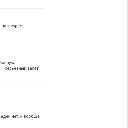
не в курсе.
айонную
 = серьезный залет
седей нет, и вообще