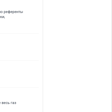
 но референты
ки,
 весь газ