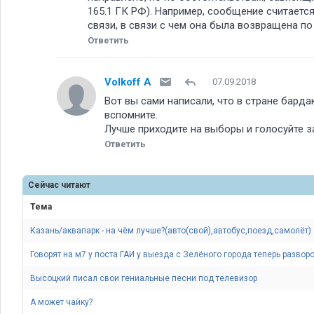
165.1 ГК РФ). Например, сообщение считаетс
связи, в связи с чем она была возвращена по
Ответить
Volkoff A
07.09.2018
Вот вы сами написали, что в стране барда
вспомните.
Лучше приходите на выборы и голосуйте з
Ответить
Сейчас читают
Тема
Казань/аквапарк - на чём лучше?(авто(свой),автобус,поезд,самолёт)
Говорят на м7 у поста ГАИ у выезда с Зелёного города теперь разворо
Высоцкий писал свои гениальные песни под телевизор
А может чайку