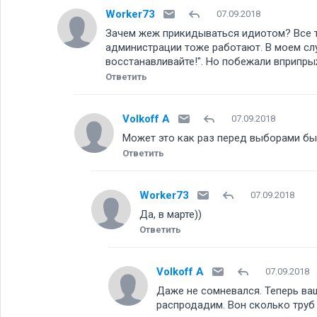
Worker73
07.09.2018
Зачем жеж прикидываться идиотом? Все та
администрации тоже работают. В моем слу
восстанавливайте!". Но побежали вприпры
Ответить
Volkoff A
07.09.2018
Может это как раз перед выборами 
Ответить
Worker73
07.09.2018
Да, в марте))
Ответить
Volkoff A
07.09.2018
Даже не сомневался. Теперь ваш
распродадим. Вон сколько труб