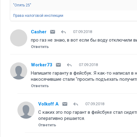
"Опять 25"
Права налоговой инспекции
Casher
07.09.2018
про газ не знаю, в вот если бы воду отключили 
Ответить
Worker73
07.09.2018
Напишите гаранту в фейсбук. Я как-то написал в 
накосячившие стали "просить подъехать получит
Ответить
Volkoff A
07.09.2018
С каких это пор гарант в фейсбуке стал сиде
оперативно решается.
Ответить