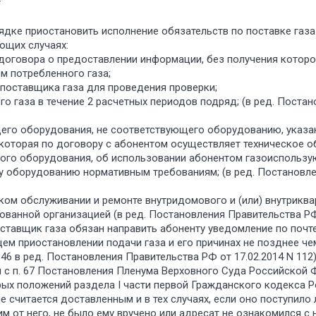
т
ядке приостановить исполнение обязательств по поставке газ
ющих случаях:
 договора о предоставлении информации, без получения котор
м потребленного газа;
 поставщика газа для проведения проверки;
го газа в течение 2 расчетных периодов подряд; (в ред. Поста
его оборудования, не соответствующего оборудованию, указа
 которая по договору с абонентом осуществляет техническое 
вого оборудования, об использовании абонентом газоиспольз
 оборудованию нормативным требованиям; (в ред. Постановле
ском обслуживании и ремонте внутридомового и (или) внутриква
ванной организацией (в ред. Постановления Правительства РФ о
ставщик газа обязан направить абоненту уведомление по поч
щем приостановлении подачи газа и его причинах не позднее че
46 в ред. Постановления Правительства РФ от 17.02.2014 N 112)
и с п. 67 Постановления Пленума Верховного Суда Российской 
орых положений раздела I части первой Гражданского кодекса 
читается доставленным и в тех случаях, если оно поступило 
м от него, не было ему вручено или адресат не ознакомился с н