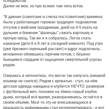
псевдокотов.
Далее не мое, но про всяких там типа котов.
"В давние (советские и слегка постсоветские) времена
была у работающих горожан традиция: поднакопив
отгулов к майским праздникам, дней на 4-5 ехать на
дальние и ближние "фазенды" сажать картошку и
прочую овощ. Так же и я собралась. Легла спать
накануне (дети 6 и 8 лет в соседней комнате). Под утро
(уже брезжил серенький рассвет) я вдруг подскочила,
мгновенно облившись горячим потом, с бешено
бьющимся сердцем от ощущения смертельной угрозы
рядом.
Озираюсь в непонятках, что могло так напугать (никакой
кошмар не снился). Рядом с кроватью - стул, на нём
детская одежда накидана и клубится НЕЧТО: размером
с футбольный мяч, похожее на тёмно-серый клубок
дыма, который всё время, разворачиваясь, остаётся в
своём объёме. Мозг-то эту не вписывающуюся в
реальность информацию стал интерпретировать - и вот