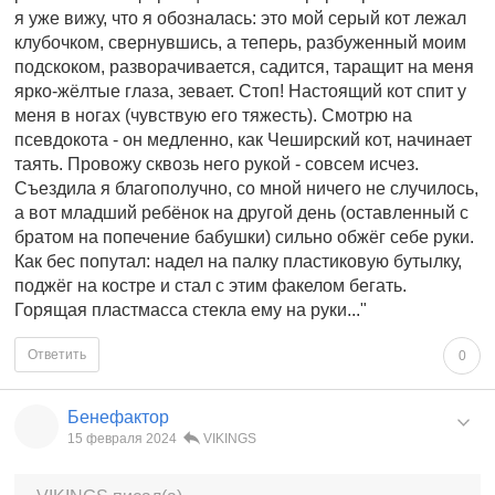
я уже вижу, что я обозналась: это мой серый кот лежал
клубочком, свернувшись, а теперь, разбуженный моим
подскоком, разворачивается, садится, таращит на меня
ярко-жёлтые глаза, зевает. Стоп! Настоящий кот спит у
меня в ногах (чувствую его тяжесть). Смотрю на
псевдокота - он медленно, как Чеширский кот, начинает
таять. Провожу сквозь него рукой - совсем исчез.
Съездила я благополучно, со мной ничего не случилось,
а вот младший ребёнок на другой день (оставленный с
братом на попечение бабушки) сильно обжёг себе руки.
Как бес попутал: надел на палку пластиковую бутылку,
поджёг на костре и стал с этим факелом бегать.
Горящая пластмасса стекла ему на руки..."
Ответить
0
Бенефактор
15 февраля 2024
VIKINGS