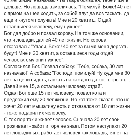
40 лет жизни назначаю - ты тварь большая, тебе и жить
дольше. Но лошадь взмолилась: "Помилуй, Боже! 40 лет
с ярмом на шее ходить, за собой плуг да воз таскать, да
еще и кнутом получать! Мне и 20 хватит... Отдай
оставшиеся человеку, ему нужнее".
Бог дал добро и позвал корову. На том же основании,
что и лошади, дал ей 40 лет жизни. Но корова
отказалась: "Упаси, Боже! 40 лет за вымя меня дергать
будут! Мне и 20 хватит, а оставшиеся годы отдай
человеку, ему они нужнее".
Согласился Бог. Позвал собаку: "Тебе, собака, 30 лет
назначаю!" А собака: "Господи, помилуй! Ну куда мне 30
лет на цепи сидеть, гавкать на каждого да кость грызть...
Давай мне 15, а остальные человеку отдай".
Отдал Бог еще 15 лет человеку, позвал кота и
предложил ему 20 лет жизни. Но кот тоже сказал, что не
хочет 20 лет мышатину есть и отказался от 10 лет жизни
- тоже подарил их человеку.
С тех пор так и живет человек. Сначала 20 лет свои
проживает - забот и горя не знает. Потом наступают 20
лет лошадиных: работает человек как лошадь, тянет на