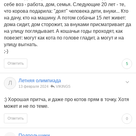
себе воз - работа, дом, семья. Следующие 20 лет - те,
что корова подарила: "доят" человека дети, внуки... Кто
на дачу, кто на машину. А потом собачьи 15 лет живет:
дома сидит, дом сторожит, за внуками присматривает да
на улицу поглядывает. А кошачьи годы проходят, как
повезет: могут как кота по голове гладит, а могут и на
улицу выгнать.
;-)
Ответить
5
Летняя олимпиада
Л
13 февраля 2024
VIKINGS
:) Хорошая притча, и даже про котов прям в точку. Хотя
может и не по теме.
Ответить
0
Подпольщики