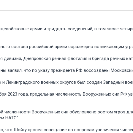
щевойсковые армии и тридцать соединений, в том числе четырн
ного состава российской армии соразмерно возникающим угроз
 дивизия, Днепровская речная флотилия и бригада речных кате
ны заявил, что по указу президента РФ воссозданы Московски
о и Ленинградского военных округов был создан Западный вое
бря 2023 года, предельная численность Вооруженных сил РФ уве
ой численности Вооруженных сил обусловлено ростом угроз дл
м НАТО".
, что Шойгу провел совещание по вопросам увеличения числе