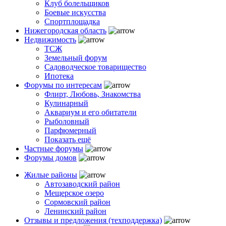
Клуб болельщиков
Боевые искусства
Спортплощадка
Нижегородская область
Недвижимость
ТСЖ
Земельный форум
Садоводческое товарищество
Ипотека
Форумы по интересам
Флирт, Любовь, Знакомства
Кулинарный
Аквариум и его обитатели
Рыболовный
Парфюмерный
Показать ещё
Частные форумы
Форумы домов
Жилые районы
Автозаводский район
Мещерское озеро
Сормовский район
Ленинский район
Отзывы и предложения (техподдержка)