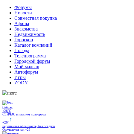
Форумы
Новости
Совместная покупка
Афиша
Знакомства
Недвижимость
Гороскоп
Каталог компаний
Погода
Телепрограмма
Городской форум
Мой малыш
Автофорум
Игры
ZODY
Сейчас
+26
°C
СЕЙЧАС в нижнем новгороде
+26
°
переменная облачность, без осадков
Ощущается как
+29