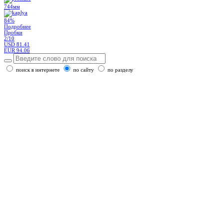
744мм
84%
Подробнее
Пробки
2
/10
USD
81.41
EUR
94.06
поиск в интернете
по сайту
по разделу