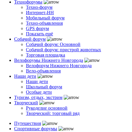
Технофорумы
Техно-форум
Интернет-НН
Мобильный форум
Техно-объявления
GPS форум
Показать ещё
Собачий форум
Собачий форум: Основной
Собачий форум: пристрой животных
Торговая площадка
Велофорумы Нижнего Новгорода
Велофорум Нижнего Новгорода
Вело-объявления
Наши дети
Наши дети
Школьный форум
Особые дети
Туризм, отдых, экстрим
Творческий
Рукоделие основной
Творческий: торговый ряд
Путешествия
Спортивные форумы