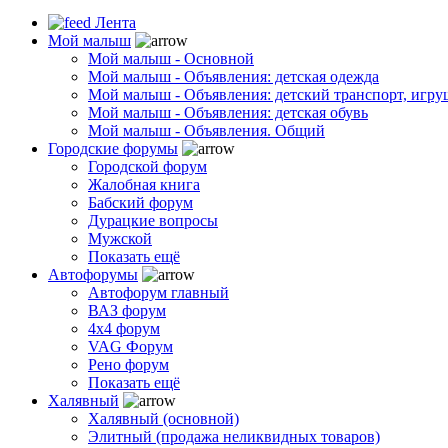
Лента
Мой малыш
Мой малыш - Основной
Мой малыш - Объявления: детская одежда
Мой малыш - Объявления: детский транспорт, игру
Мой малыш - Объявления: детская обувь
Мой малыш - Объявления. Общий
Городские форумы
Городской форум
Жалобная книга
Бабский форум
Дурацкие вопросы
Мужской
Показать ещё
Автофорумы
Автофорум главный
ВАЗ форум
4х4 форум
VAG Форум
Рено форум
Показать ещё
Халявный
Халявный (основной)
Элитный (продажа неликвидных товаров)