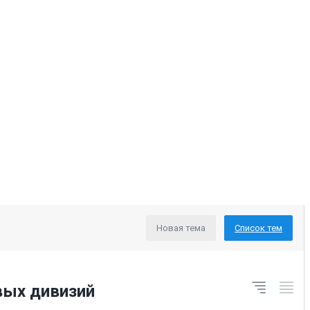
Новая тема
Список тем
вых дивизий