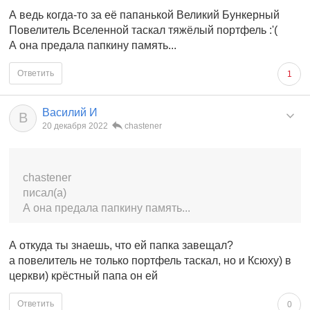
А ведь когда-то за её папанькой Великий Бункерный
Повелитель Вселенной таскал тяжёлый портфель :'(
А она предала папкину память...
Ответить
1
Василий И
В
20 декабря 2022
chastener
chastener
писал(а)
А она предала папкину память...
А откуда ты знаешь, что ей папка завещал?
а повелитель не только портфель таскал, но и Ксюху) в
церкви) крёстный папа он ей
Ответить
0