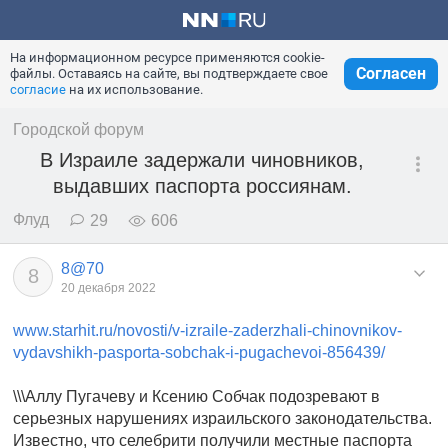
На информационном ресурсе применяются cookie-
Согласен
файлы. Оставаясь на сайте, вы подтверждаете свое
согласие
на их использование.
Городской форум
В Израиле задержали чиновников,
выдавших паспорта россиянам.
Флуд
29
606
8@70
8
20 декабря 2022
www.starhit.ru/novosti/v-izraile-zaderzhali-chinovnikov-
vydavshikh-pasporta-sobchak-i-pugachevoi-856439/
\\\Аллу Пугачеву и Ксению Собчак подозревают в
серьезных нарушениях израильского законодательства.
Известно, что селебрити получили местные паспорта