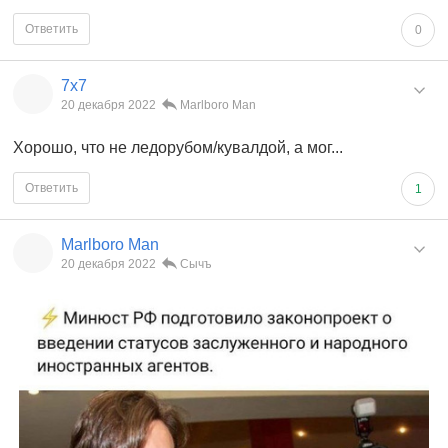
Ответить
0
7x7
20 декабря 2022
Marlboro Man
Хорошо, что не ледорубом/кувалдой, а мог...
Ответить
1
Marlboro Man
20 декабря 2022
Сычъ