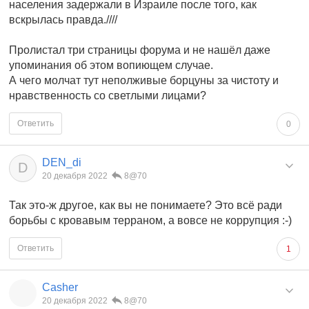
населения задержали в Израиле после того, как
вскрылась правда.////
Пролистал три страницы форума и не нашёл даже
упоминания об этом вопиющем случае.
А чего молчат тут неполживые борцуны за чистоту и
нравственность со светлыми лицами?
Ответить
0
DEN_di
D
20 декабря 2022
8@70
Так это-ж другое, как вы не понимаете? Это всё ради
борьбы с кровавым терраном, а вовсе не коррупция :-)
Ответить
1
Casher
20 декабря 2022
8@70