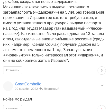
декабря, ожидаются новые задержания.
Махинации заключались в выдаче постоянного
загранпаспорта (<<даркона>>) на 5 лет, без требования
проживания в Израиле год как того требует закон, и
вместо установленного процедурой выдачи паспорта
на 1 год или Теудат Маавар (так называемый <<лессе-
пассе>>). Как известно, было расследования 13-канала
о том, как отдельные вновьприбывшие россияне (среди
них, например, Ксения Собчак) получили даркон на 5
лет, вместо временного на 1 год. Зачастую, таких
<<новеньких>> только интересовал этот <<даркон>>, и
они не собирались жить в Израиле".
Ответить
0
GreatCornholio
20 декабря 2022
Яхонтовый
нойзе мс рыдал