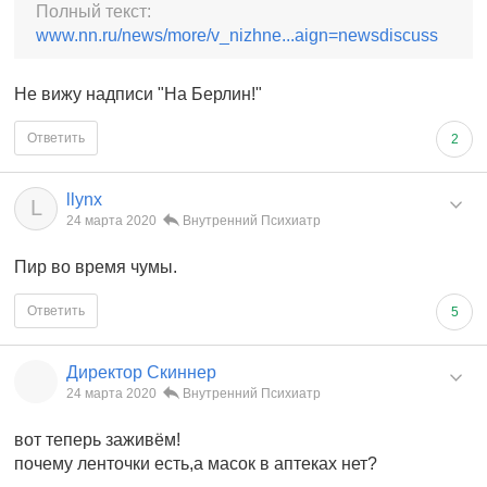
Полный текст:
www.nn.ru/news/more/v_nizhne...aign=newsdiscuss
Не вижу надписи "На Берлин!"
Ответить
2
llynx
L
24 марта 2020
Внутренний Психиатр
Пир во время чумы.
Ответить
5
Директор Скиннер
24 марта 2020
Внутренний Психиатр
вот теперь заживём!
почему ленточки есть,а масок в аптеках нет?