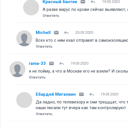
Красный бантик
19.03.2020
А разве вирус по крови сейчас выявляют
Ответить
Michell
20.03.2020
Всех кто с ним ехал отправят в самоизоляцию
Ответить
rama-33
19.03.2020
я не пойму, а что в Москве его не взяли? И ско
Ответить
Ебардей Мигалкин
19.03.2020
Да ладно, по телевизору и сми трещщат, что 
наши писали тут вчера как там контролируют.
Ответить