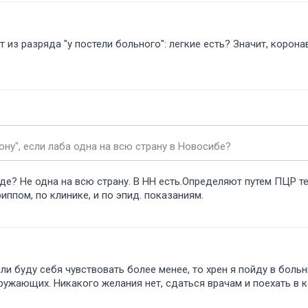
 из разряда "у постели больного": легкие есть? Значит, корон
рону", если лаба одна на всю страну в Новосибе
е? Не одна на всю страну. В НН есть.Определяют путем ПЦР те
иппом, по клинике, и по эпид. показаниям.
сли буду себя чувствовать более менее, то хрен я пойду в больн
кружающих. Никакого желания нет, сдаться врачам и поехать в к