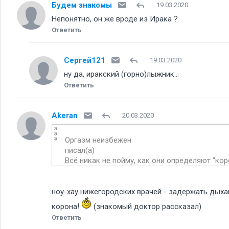
Будем знакомы
19.03.2020
Непонятно, он же вроде из Ирака
Ответить
Сергей121
19.03.2020
ну да, иракский (горно)лыжник...
Ответить
Akeran
20.03.2020
Оргазм неизбежен
писал(а)
Всё никак не пойму, как они определяют "кор
ноу-хау нижегородских врачей - задержать дыхан
корона!
(знакомый доктор рассказал)
Ответить