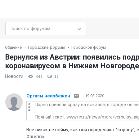
Общение
Городские форумы
Городской форум
Вернулся из Австрии: появились по
коронавирусом в Нижнем Новгороде
Новости
448
18
Оргазм неизбежен
19.03.2020
Парня приняли сразу на вокзале, в городе он н
Полный текст:
www.nn.ru/news/more/vernulsy...a
Всё никак не пойму, как они определяют "корону",
Ответить