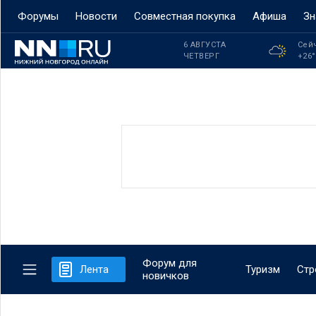
Форумы
Новости
Совместная покупка
Афиша
Зн
6 АВГУСТА
Сей
ЧЕТВЕРГ
+26
Форум для
Лента
Туризм
Стр
новичков