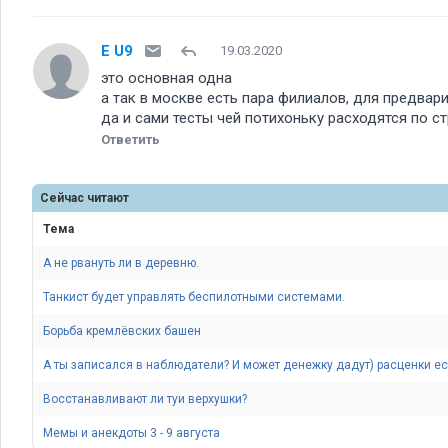
E U9
19.03.2020
это основная одна
а так в москве есть пара филиалов, для предвари
да и сами тесты чей потихоньку расходятся по с
Ответить
Сейчас читают
Тема
А не рвануть ли в деревню.
Танкист будет управлять беспилотными системами.
Борьба кремлёвских башен
А ты записался в наблюдатели? И может денежку дадут) расценки ест
Восстанавливают ли туи верхушки
Мемы и анекдоты 3 - 9 августа