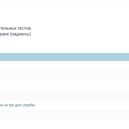
тельных тестов.
тране (надеюсь)
ь за три дня службы.