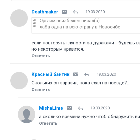
Deathmaker
19.03.2020
Оргазм неизбежен писал(а)
лаба одна на всю страну в Новосибе
если повторять глупости за дураками - будешь 
но некоторым нравится.
Ответить
Красный бантик
19.03.2020
Скольких он заразил, пока ехал на поезде?...
Ответить
MishaLime
19.03.2020
а сколько времени нужно чтоб обнаружить в
Ответить