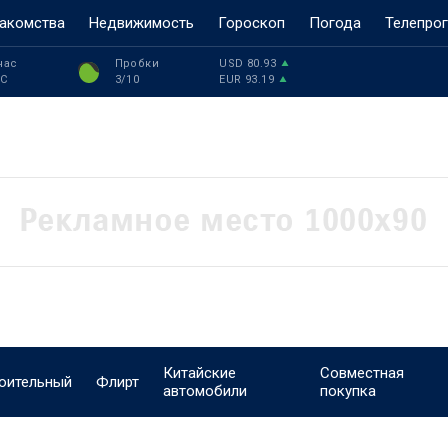
акомства
Недвижимость
Гороскоп
Погода
Телепро
час
Пробки
USD
80.93
°C
3
/10
EUR
93.19
Китайские
Совместная
оительный
Флирт
автомобили
покупка