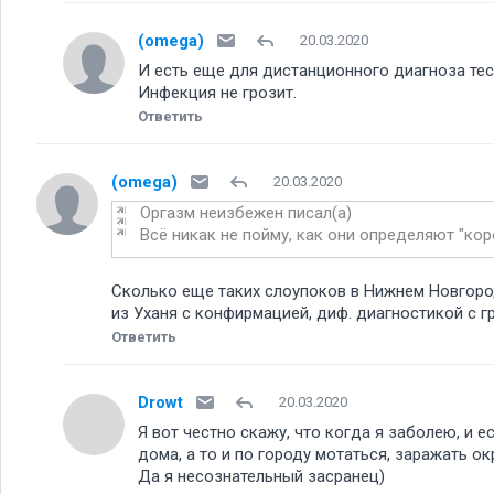
(omega)
20.03.2020
И есть еще для дистанционного диагноза тест
Инфекция не грозит.
Ответить
(omega)
20.03.2020
Оргазм неизбежен писал(а)
Всё никак не пойму, как они определяют "ко
Сколько еще таких слоупоков в Нижнем Новгород
из Уханя с конфирмацией, диф. диагностикой с гр
Ответить
Drowt
20.03.2020
Я вот честно скажу, что когда я заболею, и е
дома, а то и по городу мотаться, заражать о
Да я несознательный засранец)