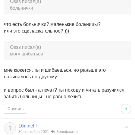
Osss писал(а)
больнички
что есть больнички? маленькие больницы?
или это сцк ласкательное? )))
Osss писал(а)
могу шибаться
мне кажется, ты и шибаешься. но раньше это
называлось по-другому.
и вопрос был - а лечат? ты походу и читать разучился.
забить больницы - не равно лечить.
Ответить
3
16ninelll
1
30 сентября 2021
Бенефактор