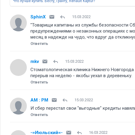
Что лучше купить: Весту, Гранту, Renault Kaptur
SphinX
15.03.2022
"Товарищи капитаны из службы безопасности Сбе
предупреждениями о незаконных операциях с мо
месяц в надежде на чудо, что вдруг да откликнус
Ответить
mkv
15.03.2022
Стоматологическая клиника Нижнего Новгорода п
перерыв на неделю - якобы уехал в деревеньку.
Ответить
AM : PM
15.03.2022
И сбер перестал свои "выгодные" кредиты навял
Ответить
-=Июльский=-
16.03.2022