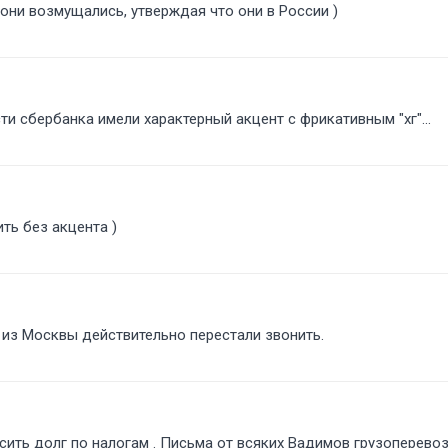
 они возмущались, утверждая что они в России )
ти сбербанка имели характерный акцент с фрикативным "хг"...
ить без акцента )
из Москвы действительно перестали звонить.
асить долг по налогам . Письма от всяких Вадимов грузоперевоз