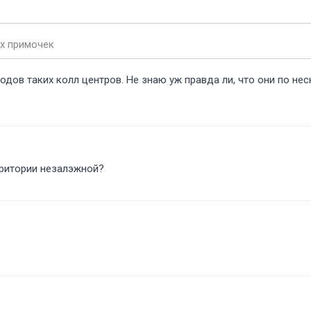
их примочек
дов таких колл центров. Не знаю уж правда ли, что они по не
ерритории незалэжной