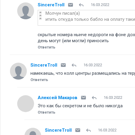
SincereTroll
16.03.2022
Молчун писал(а)
итить откуда только бабло на оплату так
скрытые номера нынче недороги на фоне дохо
день могут (или могли) приносить
Ответить
SincereTroll
16.03.2022
намекаешь, что колл центры размещались на т
Ответить
Алексей Макаров
16.03.2022
Это как бы секретом и не было никогда
Ответить
SincereTroll
16.03.2022