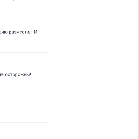
афию разместил. И
ьте осторожны!