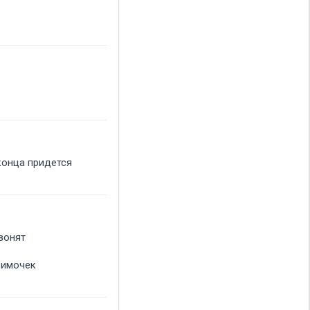
конца придется
вонят
римочек