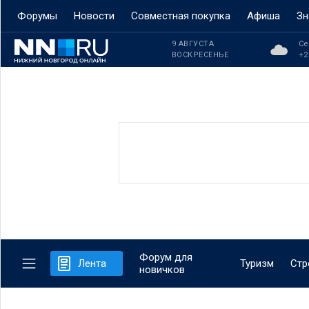
Форумы
Новости
Совместная покупка
Афиша
Зн
9 АВГУСТА
Се
ВОСКРЕСЕНЬЕ
+2
Форум для
Лента
Туризм
Стр
новичков