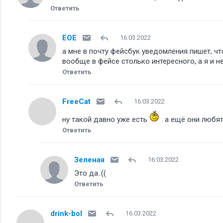
Ответить
ЕОЕ
16.03.2022
а мне в почту фейсбук уведомления пишет, чт
вообще в фейсе столько интересного, а я и не
Ответить
FreeCat
16.03.2022
ну такой давно уже есть
. а ещё они любя
Ответить
Зеленая
16.03.2022
Это да..((
Ответить
drink-bol
16.03.2022