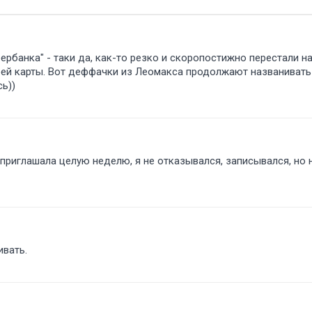
рбанка" - таки да, как-то резко и скоропостижно перестали н
ей карты. Вот деффачки из Леомакса продолжают названивать
ь))
риглашала целую неделю, я не отказывался, записывался, но 
ивать.