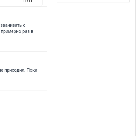
11711
азванивать с
 примерно раз в
не приходил. Пока