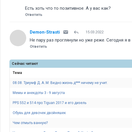
Есть хоть что то позитивное. А у вас как
Ответить
Demon-Strasti
15.03.2022
Не пару раз проглянули но уже реже. Сегодня я в
Ответить
Сейчас читают
Тема
08.08. Триумф Д..А..М. Видно жизнь д*** ничему не учит.
Мемы и анекдоты 3 - 9 августа
PPS 552 и 514 про Tiguan 2017 и его дизель
Обувь для девочек двойняшек
Чем отмыть ванную