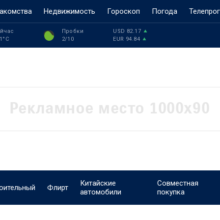
акомства
Недвижимость
Гороскоп
Погода
Телепро
йчас
Пробки
USD
82.17
1
°C
2
/10
EUR
94.84
Китайские
Совместная
оительный
Флирт
автомобили
покупка