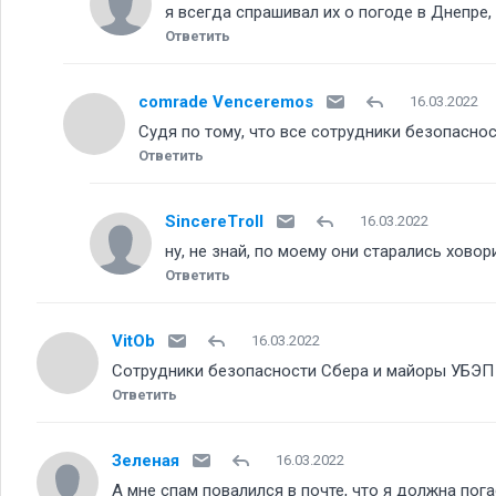
я всегда спрашивал их о погоде в Днепре,
Ответить
comrade Venceremos
16.03.2022
Судя по тому, что все сотрудники безопаснос
Ответить
SincereTroll
16.03.2022
ну, не знай, по моему они старались ховор
Ответить
VitOb
16.03.2022
Сотрудники безопасности Сбера и майоры УБЭП 
Ответить
Зеленая
16.03.2022
А мне спам повалился в почте, что я должна пог