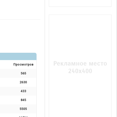
Просмотров
565
2630
433
845
5505