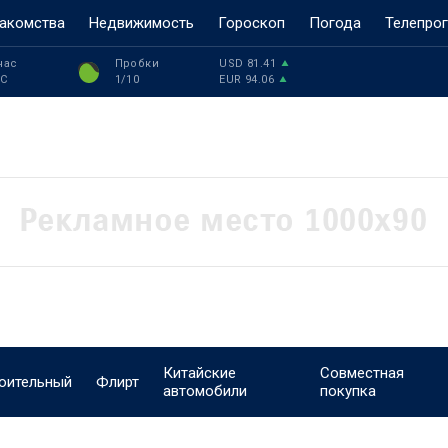
акомства
Недвижимость
Гороскоп
Погода
Телепро
час
Пробки
USD
81.41
°C
1
/10
EUR
94.06
Китайские
Совместная
оительный
Флирт
автомобили
покупка