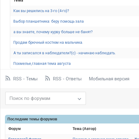
Тема
Как вы решились на 3-го (4-го)
Выбор планшетника: беру помощь зала
а вы знаете, почему курву больше не банят
Продам брючный костюм на мальчика.
А ты записался в наблюдатели?(c) - начинаю наблюдать.
Похмелье,главная тема августа
RSS - Темы
RSS - Ответы
Мобильная версия
Последние темы
форумов
Форум
Тема (Автор)