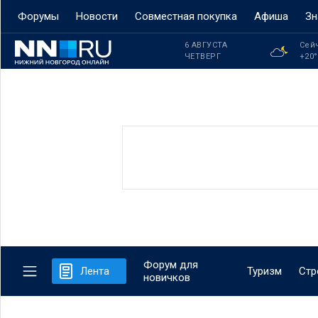
Форумы
Новости
Совместная покупка
Афиша
Зн
6 АВГУСТА
Сей
ЧЕТВЕРГ
+20
Форум для
Лента
Туризм
Стр
новичков