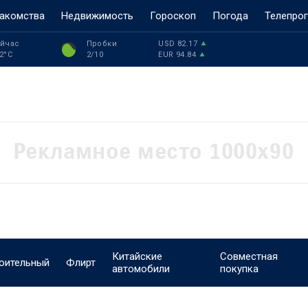
акомства
Недвижимость
Гороскоп
Погода
Телепро
йчас
Пробки
USD
82.17
2
°C
2
/10
EUR
94.84
Китайские
Совместная
оительный
Флирт
автомобили
покупка