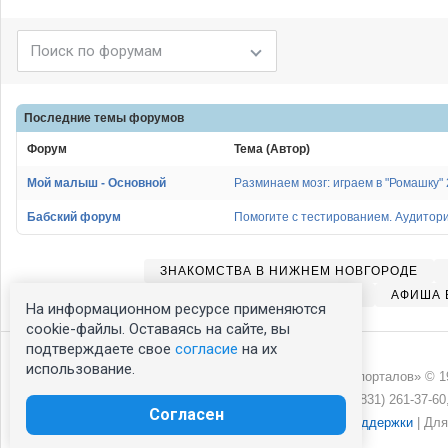
Последние темы
форумов
Форум
Тема (Автор)
Мой малыш - Основной
Разминаем мозг: играем в "Ромашку" 
Бабский форум
Помогите с тестированием. Аудитория
ЗНАКОМСТВА В НИЖНЕМ НОВГОРОДЕ
ТЕЛЕПРОГРАММА В НИЖНЕМ НОВГОРОДЕ
АФИША 
На информационном ресурсе применяются
cookie-файлы. Оставаясь на сайте, вы
подтверждаете свое
согласие
на их
использование.
ООО «Сеть городских порталов» © 19
Реклама на NN.RU
+7 (831) 261-37-60
Согласен
Раздел технической поддержки
| Для