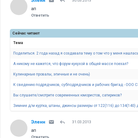
Эленн
30.03.2013
ап
Ответить
Сейчас читают
Тема
Поделиться. 2 года назад я создавала тему о том что у меня нашлас
А никому не кажется, что форум кукухой в общей массе поехал
Кулинарные провалы, эпичные и не очень)
К сведению подрядчиков, субподрядчиков и рабочих бригад - ООО СЗ
Вы слушаете/смотрите современных юмористов, сатириков
Зимние д/м куртка, штаны, джинсы размеры от 122(116) до 134(140)
Эленн
31.03.2013
ап
Ответить