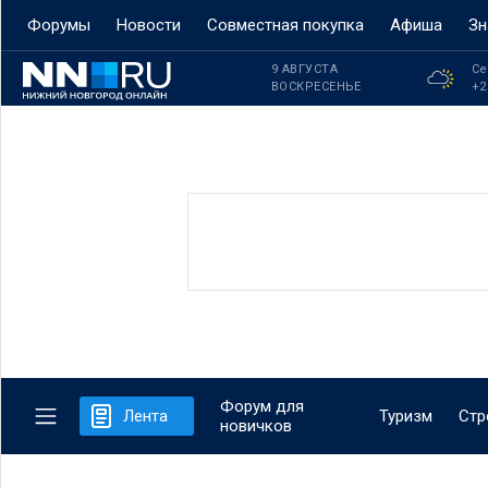
Форумы
Новости
Совместная покупка
Афиша
Зн
9 АВГУСТА
Се
ВОСКРЕСЕНЬЕ
+2
Форум для
Лента
Туризм
Стр
новичков