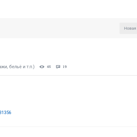
Новая
, бельё и т.п.)
45
19
731356