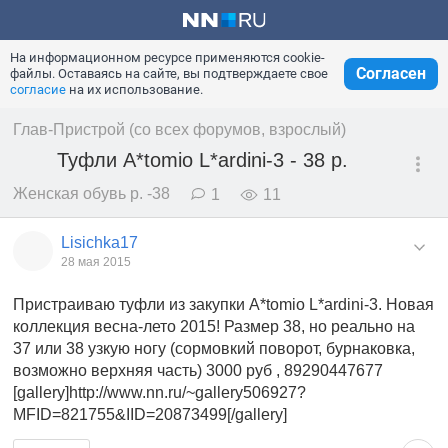
На информационном ресурсе применяются cookie-
Согласен
файлы. Оставаясь на сайте, вы подтверждаете свое
согласие
на их использование.
Глав-Пристрой (со всех форумов, взрослый)
Туфли A*tomio L*ardini-3 - 38 р.
Женская обувь р. -38
1
11
Lisichka17
28 мая 2015
Пристраиваю туфли из закупки A*tomio L*ardini-3. Новая
коллекция весна-лето 2015! Размер 38, но реально на
37 или 38 узкую ногу (сормовкий поворот, бурнаковка,
возможно верхняя часть) 3000 руб , 89290447677
[gallery]http://www.nn.ru/~gallery506927?
MFID=821755&IID=20873499[/gallery]