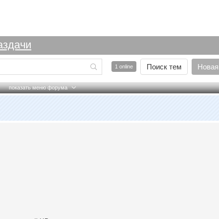
аздачи
Поиск тем
Новая
1 online
показать меню форума