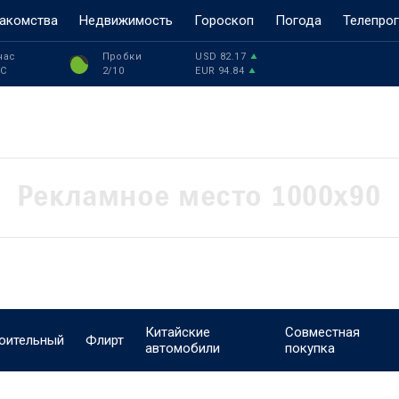
акомства
Недвижимость
Гороскоп
Погода
Телепро
час
Пробки
USD
82.17
°C
2
/10
EUR
94.84
Китайские
Совместная
оительный
Флирт
автомобили
покупка