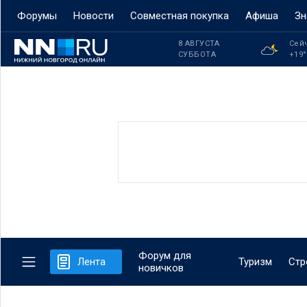
Форумы
Новости
Совместная покупка
Афиша
Зн
8 АВГУСТА
Сей
СУББОТА
+19
Форум для
Лента
Туризм
Стр
новичков