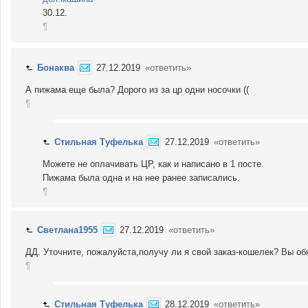
30.12.
¶
Бонаква
27.12.2019
«ответить»
А пижама еще была? Дорого из за цр одни носочки ((
¶
Стильная Туфелька
27.12.2019
«ответить»
Можете не оплачивать ЦР, как и написано в 1 посте.
Пижама была одна и на нее ранее записались.
¶
Светлана1955
27.12.2019
«ответить»
ДД. Уточните, пожалуйста,получу ли я свой заказ-кошелек? Вы об
¶
Стильная Туфелька
28.12.2019
«ответить»