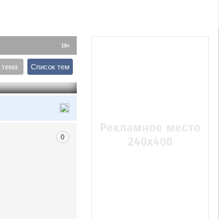
18+
 тема
Список тем
0