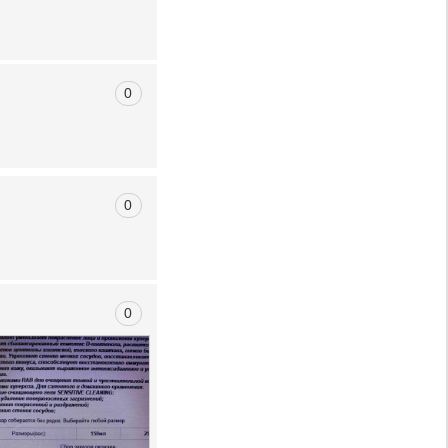
0
0
0