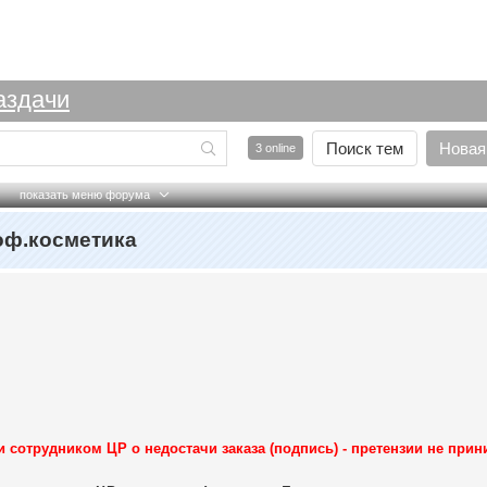
аздачи
Поиск тем
Новая
3 online
показать меню форума
оф.косметика
и сотрудником ЦР о недостачи заказа (подпись) - претензии не при