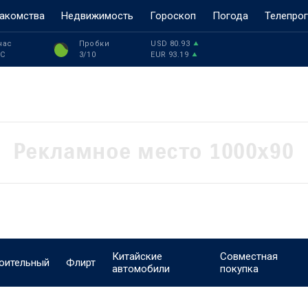
акомства
Недвижимость
Гороскоп
Погода
Телепро
час
Пробки
USD
80.93
°C
3
/10
EUR
93.19
Китайские
Совместная
оительный
Флирт
автомобили
покупка