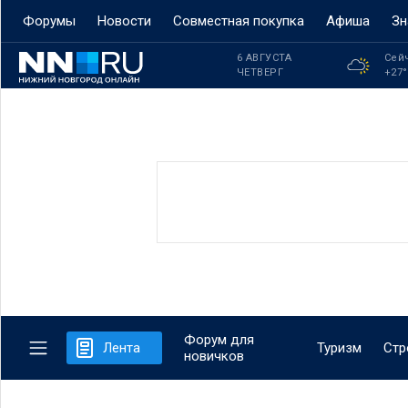
Форумы
Новости
Совместная покупка
Афиша
Зн
6 АВГУСТА
Сей
ЧЕТВЕРГ
+27
Форум для
Лента
Туризм
Стр
новичков