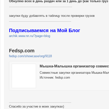
Обнуляю всех в день раздач или за 1 день до (как только груз
.................................................................
закупки буду добавлять в таблицу после проверки грузов
................................................................
Подписываемся на Мой Блог
archik.www.nn.ru/?page=blog
Fedsp.com
fedsp.com/showcase/org/9118
Мышка-Малышка организатор совмес
Совместные закупки организатора Мышка-Мал
Источник:
fedsp.com
................................................................
Спасибо за участие в моих закупках)