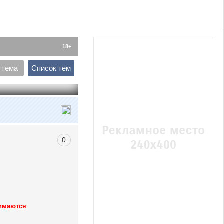
18+
 тема
Список тем
0
нимаются