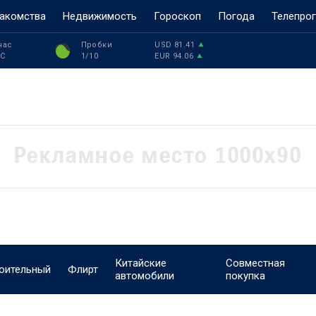
акомства
Недвижимость
Гороскоп
Погода
Телепро
час
Пробки
USD
81.41
°C
1
/10
EUR
94.06
Китайские
Совместная
оительный
Флирт
автомобили
покупка