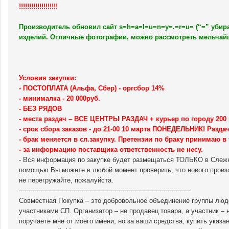
!!!!!!!!!!!!!!!!!!!
Производитель обновил сайт s=h=a=l=u=n=y=.=r=u= (“=” убира
изделий. Отличные фотографии, можно рассмотреть мельчай
Условия закупки:
- ПОСТОПЛАТА (Альфа, Сбер) - оргсбор 14%
- минималка - 20 000руб.
- БЕЗ РЯДОВ
- места раздач – ВСЕ ЦЕНТРЫ РАЗДАЧ + курьер по городу 200 
- срок сбора заказов - до 21-00 10 марта ПОНЕДЕЛЬНИК! Раздач
- брак меняется в сл.закупку. Претензии по браку принимаю в 
- за информацию поставщика ответственность не несу.
- Вся информация по закупке будет размещаться ТОЛЬКО в Слежке
помощью Вы можете в любой момент проверить, что нового про
не перегружайте, пожалуйста.
------------------------------------------------------------------------------------
Совмecтнaя Пoкупкa – это добровольное объединение группы люде
участниками СП. Организатор – не продавец товара, а участник – 
поручаете мне от моего имени, но за ваши средства, купить указа