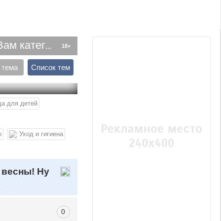
ии товаров
18+
 тема
Список тем
а для детей
ы
Уход и гигиена
 весны! Ну
0