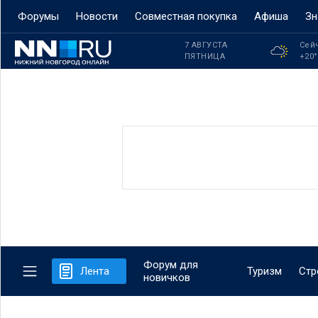
Форумы
Новости
Совместная покупка
Афиша
Зн
7 АВГУСТА
Сей
ПЯТНИЦА
+20
Форум для
Лента
Туризм
Стр
новичков