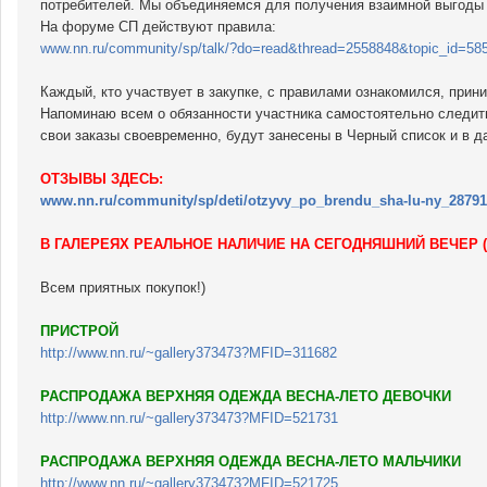
потребителей. Мы объединяемся для получения взаимной выгоды и
На форуме СП действуют правила:
www.nn.ru/community/sp/talk/?do=read&thread=2558848&topic_id=58
Каждый, кто участвует в закупке, с правилами ознакомился, прини
Напоминаю всем о обязанности участника самостоятельно следи
свои заказы своевременно, будут занесены в Черный список и в д
ОТЗЫВЫ ЗДЕСЬ:
www.nn.ru/community/sp/deti/otzyvy_po_brendu_sha-lu-ny_28791
В ГАЛЕРЕЯХ РЕАЛЬНОЕ НАЛИЧИЕ НА СЕГОДНЯШНИЙ ВЕЧЕР
Всем приятных покупок!)
ПРИСТРОЙ
http://www.nn.ru/~gallery373473?MFID=311682
РАСПРОДАЖА ВЕРХНЯЯ ОДЕЖДА ВЕСНА-ЛЕТО ДЕВОЧКИ
http://www.nn.ru/~gallery373473?MFID=521731
РАСПРОДАЖА ВЕРХНЯЯ ОДЕЖДА ВЕСНА-ЛЕТО МАЛЬЧИКИ
http://www.nn.ru/~gallery373473?MFID=521725