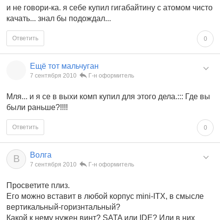
и не говори-ка. я себе купил гигабайтину с атомом чисто
качать... знал бы подождал...
Ответить
0
Ещё тот мальчуган
7 сентября 2010
Г-н оформитель
Мля... и я се в выхи комп купил для этого дела.::: Где вы
были раньше?!!!!
Ответить
0
Волга
В
7 сентября 2010
Г-н оформитель
Просветите плиз.
Его можно вставит в любой корпус mini-ITX, в смысле
вертикальный-горизнтальный?
Какой к нему нужен винт? SATA или IDE? Или в них