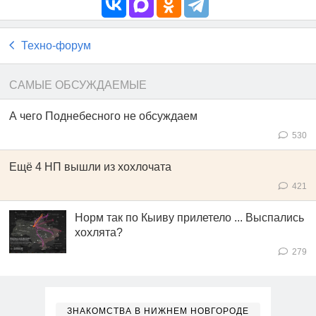
Техно-форум
САМЫЕ ОБСУЖДАЕМЫЕ
А чего Поднебесного не обсуждаем
530
Ещё 4 НП вышли из хохлочата
421
Норм так по Кыиву прилетело ... Выспались
хохлята?
279
ЗНАКОМСТВА В НИЖНЕМ НОВГОРОДЕ