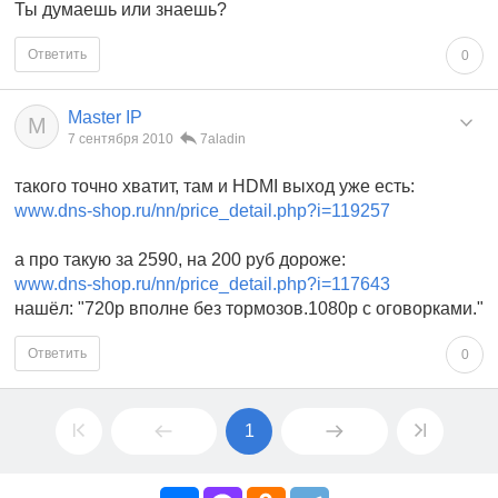
Ты думаешь или знаешь?
Ответить
0
Master IP
M
7 сентября 2010
7aladin
такого точно хватит, там и HDMI выход уже есть:
www.dns-shop.ru/nn/price_detail.php?i=119257
а про такую за 2590, на 200 руб дороже:
www.dns-shop.ru/nn/price_detail.php?i=117643
нашёл: "720p вполне без тормозов.1080p с оговорками."
Ответить
0
1