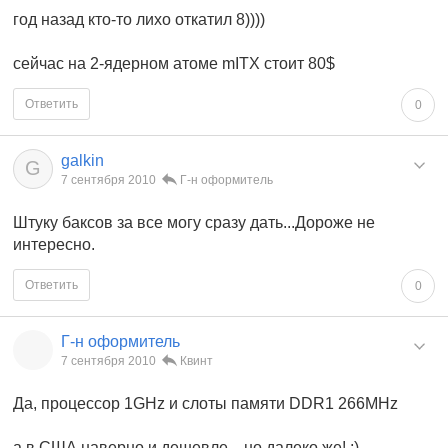
год назад кто-то лихо откатил 8))))
сейчас на 2-ядерном атоме mITX стоит 80$
Ответить
0
galkin
G
7 сентября 2010
Г-н оформитель
Штуку баксов за все могу сразу дать...Дороже не
интересно.
Ответить
0
Г-н оформитель
7 сентября 2010
Квинт
Да, процессор 1GHz и слоты памяти DDR1 266MHz
а в США наверно и дешевле... но далеко же! ;)