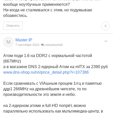
вообще ноутбучные применяются?
Ни когда не сталкивался с этим, но подумываю
обзавестись.
Ответить
0
Master IP
M
7 сентября 2010
smusmumrik
Атом поди 1.6 на DDR2 с нормальной частотой
(667MHz)
а в магазине DNS 2-ядерный Атом на mITX за 2390 руб
www.dns-shop.ru/nn/price_detail.php?i=107386
Если сравнивать с VIAшным процем 1ггц и памятью
ддр1 266MHz на древнейшем чипсете, то по
производительности это земля и небо.
на 2-ядерном атоме и full-HD попрёт, можно
параллельно использовать как мультимедиа-центр, в