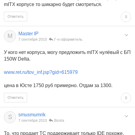
mITX корпусе то шикарно будет смотреться.
Ответить
0
Master IP
M
7 сентября 2010
Г-н оформитель
У кого нет корпуса, могу предложить mITX нулёвый с БП
150W Delta.
www.ret.ru/tov_inf.jsp?gid=615979
цена в Юсте 1750 руб примерно. Отдам за 1300.
Ответить
0
smusmumrik
S
7 сентября 2010
Волга
То, что продает ТС поддерживает только IDE похоже.