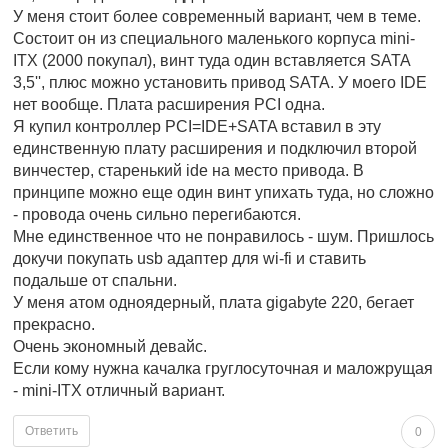
У меня стоит более современный вариант, чем в теме.
Состоит он из специального маленького корпуса mini-
ITX (2000 покупал), винт туда один вставляется SATA
3,5'', плюс можно установить привод SATA. У моего IDE
нет вообще. Плата расширения PCI одна.
Я купил контроллер PCI=IDE+SATA вставил в эту
единственную плату расширения и подключил второй
винчестер, старенький ide на место привода. В
принципе можно еще один винт упихать туда, но сложно
- провода очень сильно перегибаются.
Мне единственное что не понравилось - шум. Пришлось
докучи покупать usb адаптер для wi-fi и ставить
подальше от спальни.
У меня атом одноядерный, плата gigabyte 220, бегает
прекрасно.
Очень экономный девайс.
Если кому нужна качалка груглосуточная и маложрущая
- mini-ITX отличный вариант.
Ответить
0