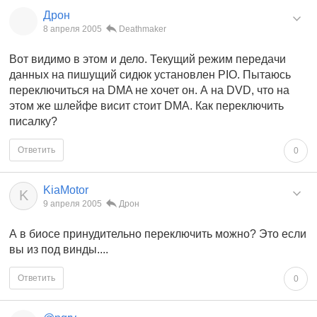
Дрон
8 апреля 2005
Deathmaker
Вот видимо в этом и дело. Текущий режим передачи
данных на пишущий сидюк установлен PIO. Пытаюсь
переключиться на DMA не хочет он. А на DVD, что на
этом же шлейфе висит стоит DMA. Как переключить
писалку?
Ответить
0
KiaMotor
K
9 апреля 2005
Дрон
А в биосе принудительно переключить можно? Это если
вы из под винды....
Ответить
0