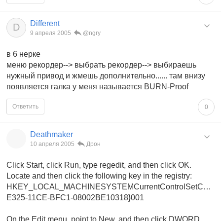
Different
D
9 апреля 2005
@ngry
в 6 нерке
меню рекордер--> выбрать рекордер--> выбираешь
нужный привод и жмешь дополнительно...... там внизу
появляется галка у меня называется BURN-Proof
Ответить
0
Deathmaker
10 апреля 2005
Дрон
Click Start, click Run, type regedit, and then click OK.
Locate and then click the following key in the registry:
HKEY_LOCAL_MACHINESYSTEMCurrentControlSetControl
E325-11CE-BFC1-08002BE10318}001
On the Edit menu, point to New, and then click DWORD