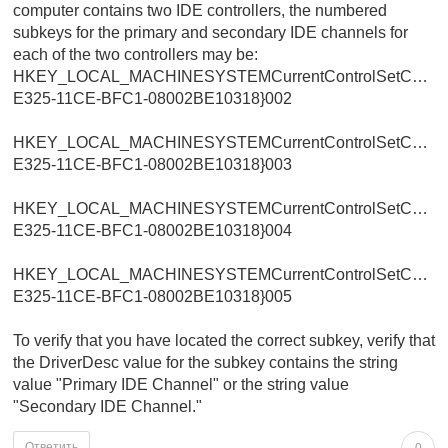
computer contains two IDE controllers, the numbered
subkeys for the primary and secondary IDE channels for
each of the two controllers may be:
HKEY_LOCAL_MACHINESYSTEMCurrentControlSetControl
E325-11CE-BFC1-08002BE10318}002
HKEY_LOCAL_MACHINESYSTEMCurrentControlSetControl
E325-11CE-BFC1-08002BE10318}003
HKEY_LOCAL_MACHINESYSTEMCurrentControlSetControl
E325-11CE-BFC1-08002BE10318}004
HKEY_LOCAL_MACHINESYSTEMCurrentControlSetControl
E325-11CE-BFC1-08002BE10318}005
To verify that you have located the correct subkey, verify that
the DriverDesc value for the subkey contains the string
value "Primary IDE Channel" or the string value
"Secondary IDE Channel."
Ответить
0