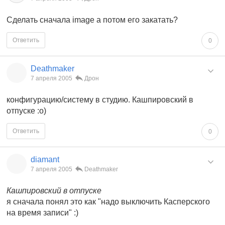
Сделать сначала image а потом его закатать?
Ответить
0
Deathmaker
7 апреля 2005
Дрон
конфигурацию/систему в студию. Кашпировский в
отпуске :о)
Ответить
0
diamant
7 апреля 2005
Deathmaker
Кашпировский в отпуске
я сначала понял это как "надо выключить Касперского
на время записи" :)