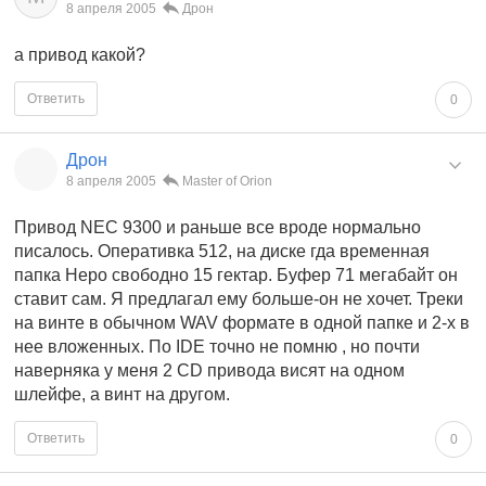
8 апреля 2005
Дрон
а привод какой?
Ответить
0
Дрон
8 апреля 2005
Master of Orion
Привод NEC 9300 и раньше все вроде нормально
писалось. Оперативка 512, на диске гда временная
папка Неро свободно 15 гектар. Буфер 71 мегабайт он
ставит сам. Я предлагал ему больше-он не хочет. Треки
на винте в обычном WAV формате в одной папке и 2-х в
нее вложенных. По IDE точно не помню , но почти
наверняка у меня 2 CD привода висят на одном
шлейфе, а винт на другом.
Ответить
0