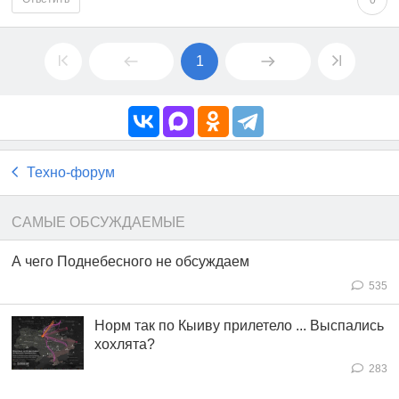
1
Техно-форум
САМЫЕ ОБСУЖДАЕМЫЕ
А чего Поднебесного не обсуждаем
535
Норм так по Кыиву прилетело ... Выспались
хохлята?
283