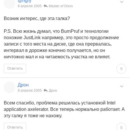
@ngry
9 апреля 2005
Master of Orion
Возник интерес, где эта галка?
P.S. Всю жизнь думал, что BurnPruf и технологии
похожие JustLink например, это просто продолжение
записи с того места на диске, где она прервалась,
интервал в дорожке конечно получается, но он
ничтожно мал и на читаемость участка не влияет.
Ответить
0
Дрон
9 апреля 2005
Дрон
Всем спасибо, проблема решилась установкой Intel
application axelerator. Все теперь нормально работает. А
эту галку я тоже не нахожу.
Ответить
0