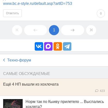
www.bc.e-style.ru/default.asp?artID=753
Ответить
0
1
Техно-форум
САМЫЕ ОБСУЖДАЕМЫЕ
Ещё 4 НП вышли из хохлочата
423
Норм так по Кыиву прилетело ... Выспались
хохлята?