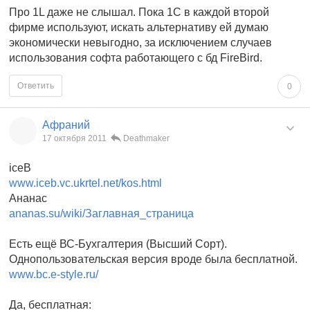
Про 1L даже не слышал. Пока 1С в каждой второй
фирме используют, искать альтернативу ей думаю
экономически невыгодно, за исключением случаев
использования софта работающего с бд FireBird.
Ответить
0
Афраний
17 октября 2011
Deathmaker
iceB
www.iceb.vc.ukrtel.net/kos.html
Ананас
ananas.su/wiki/Заглавная_страница
Есть ещё ВС-Бухгалтерия (Высший Сорт).
Однопользовательская версия вроде была бесплатной.
www.bc.e-style.ru/
Да, бесплатная: