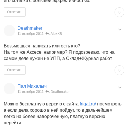
его хотелки с большей эффективностью.
Ответить
0
Deathmaker
11 октября 2011
AlexKB
Возьмешься написать или есть кто?
На том же Аксесе, например? Я подозреваю, что на
самом деле нужен не УПП, а Склад+Журнал работ.
Ответить
0
Пал Михалыч
11 октября 2011
Deathmaker
Можно бесплатную версию с сайта
frigat.ru/
посмотреть,
а если дела хорошо в ней пойдут, то в дальнейшем
легко на более навороченную, платную версию
перейти.