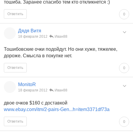
тошиба. Заранее спасибо тем кто откликнется :)
Ответить
0
Дядя Витя
18 февраля 2012
Иван88
Тошибовские очки подойдут. Но они хуже, тяжелее,
дороже. Смысла в покупке нет.
Ответить
0
MonitoR
18 февраля 2012
Иван88
двое очков $160 c доставкой
www.ebay.com/itm/2-pairs-Gen...h=item3371df73a
Ответить
0