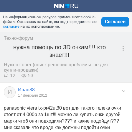
На информационном ресурсе применяются cookie-
Согласен
файлы. Оставаясь на сайте, вы подтверждаете свое
согласие
на их использование.
Техно-форум
нужна помощь по 3D очкам!!!! кто
знает!!!
Нужен совет (поиск решения проблемы. не для
купли-продажи)
12
53
Иван88
И
17 февраля 2012
panasonic viera tx-pr42ut30 вот для такого телека очки
стоят от 4 000р за 1шт!!! можно ли купить очки другой
марки чтоб они подходили???? и какие подойдут???
мне сказали что вроде как должны подойти очки