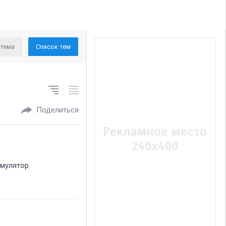
 тема
Список тем
Поделиться
умулятор.