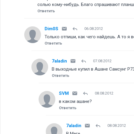
солью кому-нибудь. Благо спрашивают планше
Ответить
Dim0S
06.08.2012
Только отпиши, как чего найдешь. А то я 
Ответить
7aladin
07.08.2012
В выходные купил в Ашане Самсунг P730
Ответить
SVM
08.08.2012
в каком ашане
Ответить
7aladin
08.08.2012
В Меге