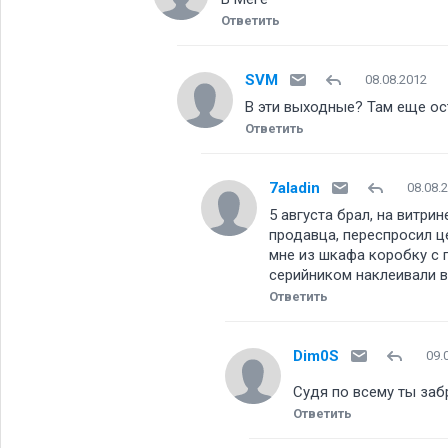
Ответить
SVM
08.08.2012
В эти выходные? Там еще о
Ответить
7aladin
08.08.
5 августа брал, на витри
продавца, переспросил це
мне из шкафа коробку с 
серийником наклеивали в
Ответить
Dim0S
09.
Судя по всему ты заб
Ответить