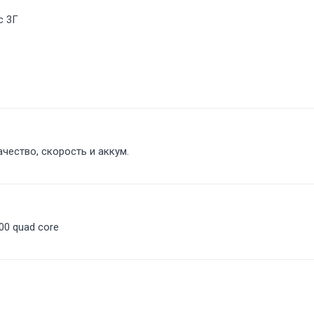
с 3Г
чество, скорость и аккум.
00 quad core