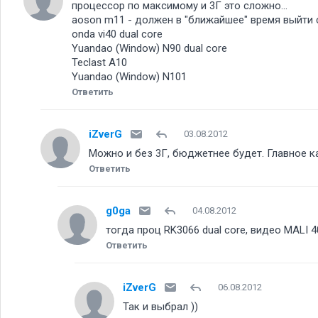
процессор по максимому и 3Г это сложно...
aoson m11 - должен в "ближайшее" время выйти 
onda vi40 dual core
Yuandao (Window) N90 dual core
Teclast A10
Yuandao (Window) N101
Ответить
iZverG
03.08.2012
Можно и без 3Г, бюджетнее будет. Главное ка
Ответить
g0ga
04.08.2012
тогда проц RK3066 dual core, видео MALI 4
Ответить
iZverG
06.08.2012
Так и выбрал ))