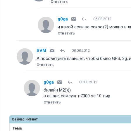
Ответить
g0ga
06.08.2012
и какой если не секрет?) можно в л
Ответить
SVM
08.08.2012
А посоветуйте планшет, чтобы было GPS, 3g, 
Ответить
g0ga
08.08.2012
билайн М2))))
в ашане самсунг п7300 за 10 тыр
Ответить
Сейчас читают
Тема