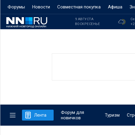
Форумы
Новости
Совместная покупка
Афиша
Зн
9 АВГУСТА
Се
ВОСКРЕСЕНЬЕ
+2
Форум для
Лента
Туризм
Стр
новичков