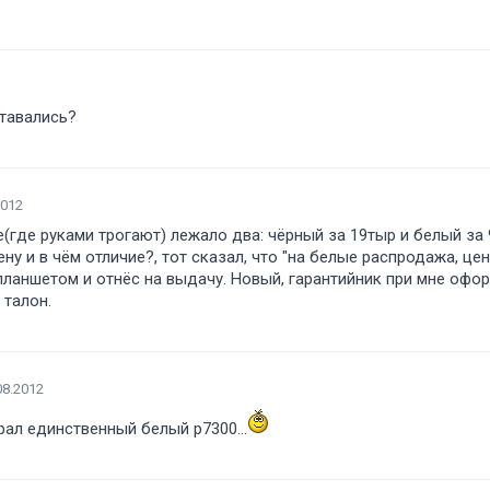
ставались
2012
не(где руками трогают) лежало два: чёрный за 19тыр и белый за
ну и в чём отличие?, тот сказал, что "на белые распродажа, це
планшетом и отнёс на выдачу. Новый, гарантийник при мне офор
 талон.
08.2012
рал единственный белый р7300...