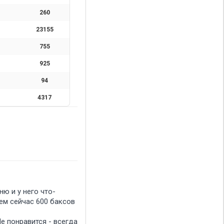
260
23155
755
925
94
4317
ню и у него что-
Чем сейчас 600 баксов
Не понравится - всегда