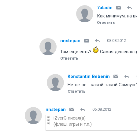
7aladin
Как минимум, на в
Ответить
nnstepan
08.08.2012
Там еще есть
Самая дешевая це
Ответить
Konstantin Bebenin
Не-не-не - какой-такой Самсунг
Ответить
nnstepan
06.08.2012
iZverG писал(а)
(флеш, игры и т.п.)