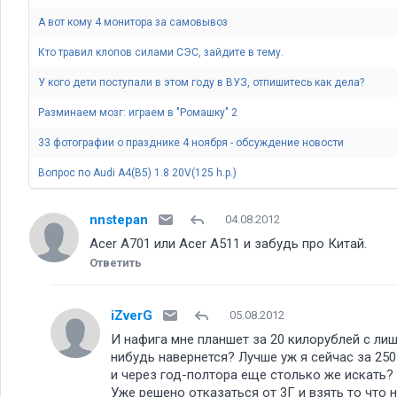
А вот кому 4 монитора за самовывоз
Кто травил клопов силами СЭС, зайдите в тему.
У кого дети поступали в этом году в ВУЗ, отпишитесь как дела
Разминаем мозг: играем в "Ромашку" 2
33 фотографии о празднике 4 ноября - обсуждение новости
Вопрос по Audi A4(B5) 1.8 20V(125 h.p.)
nnstepan
04.08.2012
Acer A701 или Acer A511 и забудь про Китай.
Ответить
iZverG
05.08.2012
И нафига мне планшет за 20 килорублей с лиш
нибудь навернется? Лучше уж я сейчас за 250
и через год-полтора еще столько же искать
Уже решено отказаться от 3Г и взять то что 