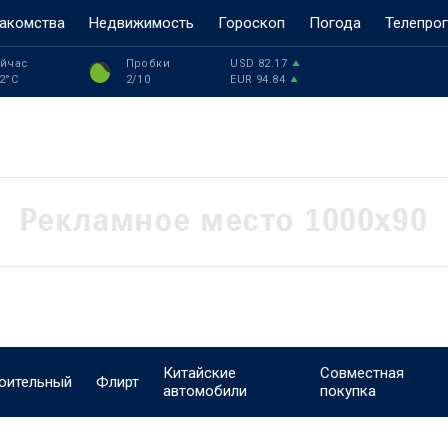
акомства
Недвижимость
Гороскоп
Погода
Телепро
йчас
Пробки
USD
82.17
2
°C
2
/10
EUR
94.84
Китайские
Совместная
оительный
Флирт
автомобили
покупка