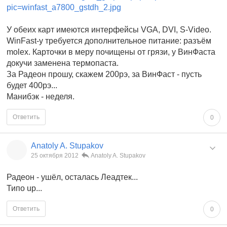
pic=winfast_a7800_gstdh_2.jpg
У обеих карт имеются интерфейсы VGA, DVI, S-Video.
WinFast-у требуется дополнительное питание: разъём
molex. Карточки в меру почищены от грязи, у ВинФаста
докучи заменена термопаста.
За Радеон прошу, скажем 200рэ, за ВинФаст - пусть
будет 400рэ...
Манибэк - неделя.
Ответить
0
Anatoly A. Stupakov
25 октября 2012
Anatoly A. Stupakov
Радеон - ушёл, осталась Леадтек...
Типо up...
Ответить
0