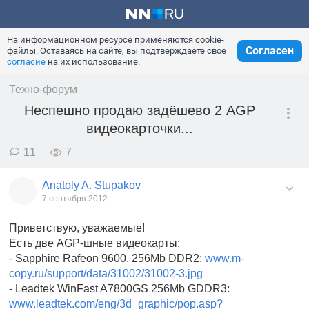
На информационном ресурсе применяются cookie-
Согласен
файлы. Оставаясь на сайте, вы подтверждаете свое
согласие
на их использование.
Техно-форум
Неспешно продаю задёшево 2 AGP
видеокарточки...
11
7
Anatoly A. Stupakov
7 сентября 2012
Приветствую, уважаемые!
Есть две AGP-шные видеокарты:
- Sapphire Rafeon 9600, 256Mb DDR2:
www.m-
copy.ru/support/data/31002/31002-3.jpg
- Leadtek WinFast A7800GS 256Mb GDDR3:
www.leadtek.com/eng/3d_graphic/pop.asp?