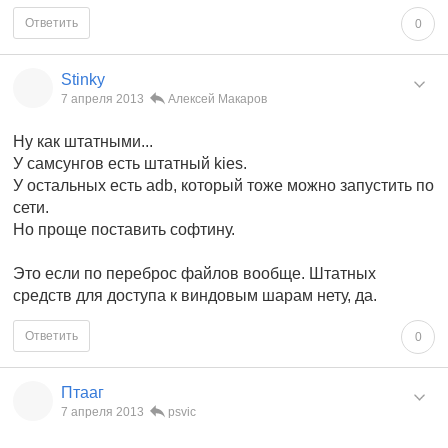
Ответить
0
Stinky
7 апреля 2013
Алексей Макаров
Ну как штатными...
У самсунгов есть штатный kies.
У остальных есть adb, который тоже можно запустить по
сети.
Но проще поставить софтину.
Это если по переброс файлов вообще. Штатных
средств для доступа к виндовым шарам нету, да.
Ответить
0
Птааг
7 апреля 2013
psvic