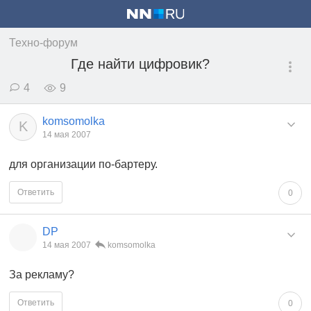
Техно-форум
Где найти цифровик?
4
9
komsomolka
K
14 мая 2007
для организации по-бартеру.
Ответить
0
DP
14 мая 2007
komsomolka
За рекламу?
Ответить
0