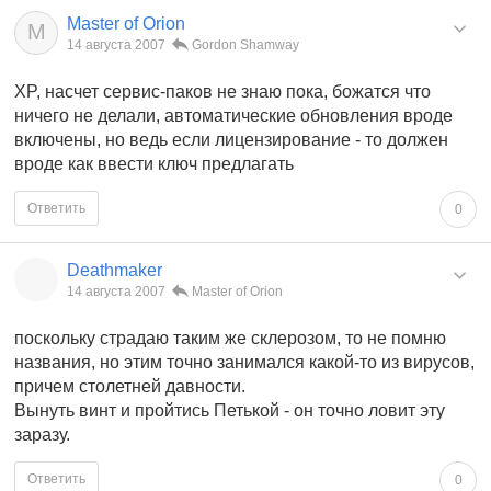
Master of Orion
M
14 августа 2007
Gordon Shamway
XP, насчет сервис-паков не знаю пока, божатся что
ничего не делали, автоматические обновления вроде
включены, но ведь если лицензирование - то должен
вроде как ввести ключ предлагать
Ответить
0
Deathmaker
14 августа 2007
Master of Orion
поскольку страдаю таким же склерозом, то не помню
названия, но этим точно занимался какой-то из вирусов,
причем столетней давности.
Вынуть винт и пройтись Петькой - он точно ловит эту
заразу.
Ответить
0