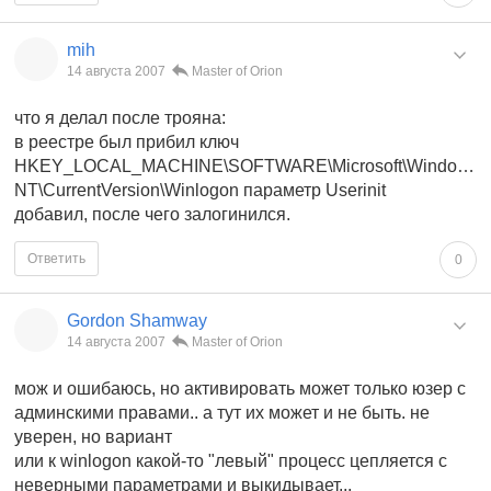
mih
14 августа 2007
Master of Orion
что я делал после трояна:
в реестре был прибил ключ
HKEY_LOCAL_MACHINE\SOFTWARE\Microsoft\Windows
NT\CurrentVersion\Winlogon параметр Userinit
добавил, после чего залогинился.
Ответить
0
Gordon Shamway
14 августа 2007
Master of Orion
мож и ошибаюсь, но активировать может только юзер с
админскими правами.. а тут их может и не быть. не
уверен, но вариант
или к winlogon какой-то "левый" процесс цепляется с
неверными параметрами и выкидывает...